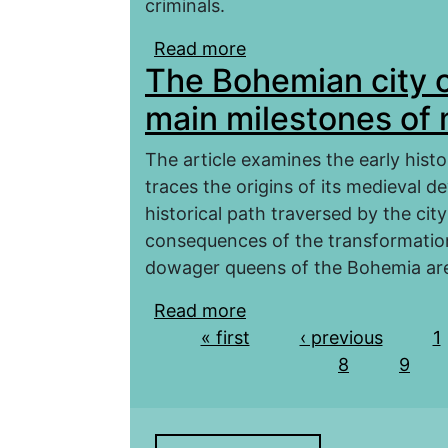
criminals.
Read more
about Сrime in Munster 
The Bohemian city o
main milestones of 
The article examines the early hist
traces the origins of its medieval d
historical path traversed by the cit
consequences of the transformation
dowager queens of the Bohemia ar
Read more
about The Bohemian cit
Pages
« first
medieval history
‹ previous
1
8
9