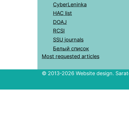
CyberLeninka
HAC list
DOAJ
RCSI
SSU journals
Белый список
Most requested articles
© 2013-2026 Website design. Sarato