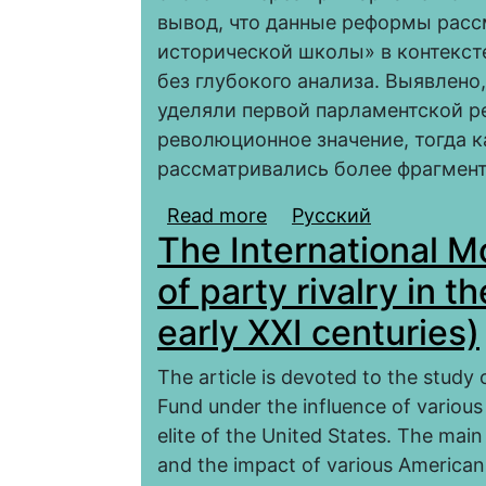
вывод, что данные реформы расс
исторической школы» в контекст
без глубокого анализа. Выявлено
уделяли первой парламентской ре
революционное значение, тогда
рассматривались более фрагмент
Read more
about Процессы демок
Русский
The International M
работах дореволюцио
of party rivalry in t
early XXI centuries)
The article is devoted to the study 
Fund under the influence of various i
elite of the United States. The mai
and the impact of various American 