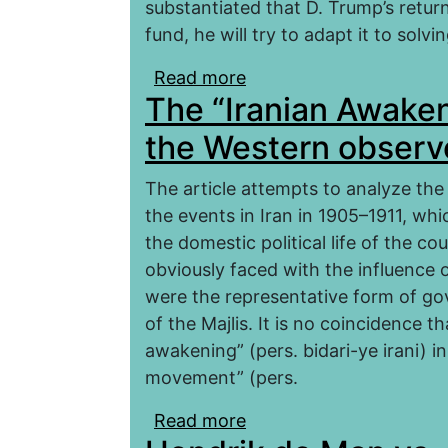
substantiated that D. Trump’s retur
fund, he will try to adapt it to solvi
Read more
about The International
The “Iranian Awaken
the United States (late 
the Western observe
The article attempts to analyze th
the events in Iran in 1905–1911, wh
the domestic political life of the co
obviously faced with the influence 
were the representative form of gov
of the Majlis. It is no coincidence t
awakening” (рers. bidari-ye irani) i
movement” (рers.
Read more
about The “Iranian Awak
observer: Myths and rea