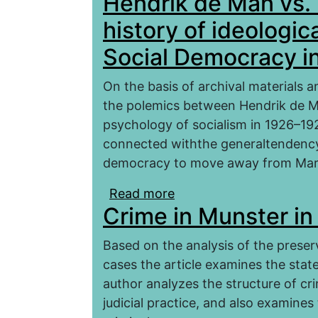
Hendrik de Man vs. 
history of ideologi
Social Democracy i
On the basis of archival materials 
the polemics between Hendrik de M
psychology of socialism in 1926–192
connected withthe generaltendency 
democracy to move away from Marxi
Read more
about Hendrik de Man vs
Сrime in Munster in
ideological discussions
Based on the analysis of the preserv
cases the article examines the state
author analyzes the structure of cr
judicial practice, and also examine