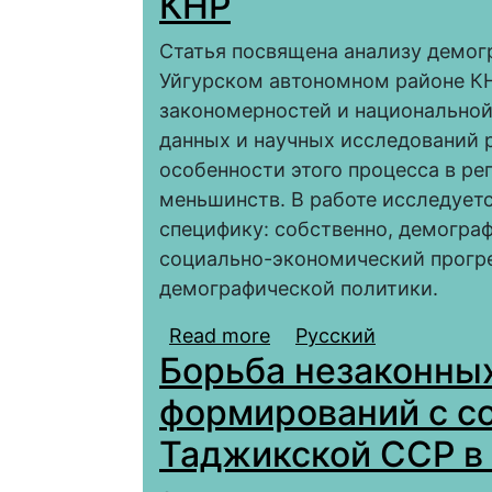
КНР
Статья посвящена анализу демог
Уйгурском автономном районе К
закономерностей и национальной
данных и научных исследований 
особенности этого процесса в ре
меньшинств. В работе исследует
специфику: собственно, демогра
социально-экономический прогр
демографической политики.
Read more
about Демографически
Русский
Борьба незаконны
автономном районе в 
политики КНР
формирований с со
Таджикской ССР в 