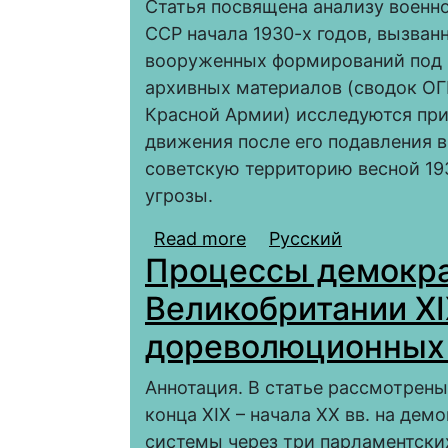
Статья посвящена анализу военн
ССР начала 1930-х годов, вызван
вооруженных формирований под 
архивных материалов (сводок ОГ
Красной Армии) исследуются пр
движения после его подавления в 
советскую территорию весной 193
угрозы.
Read more
about Борьба незако
Русский
Процессы демокра
советской властью в Т
Великобритании XI
дореволюционных 
Аннотация. В статье рассмотрен
конца XIX – начала XX вв. на де
системы через три парламентских