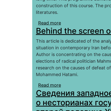
construction of this course. The pro
literatures.
Read more
about The Programme of
Behind the screen of
Europe during the Midd
This article is dedicated of the anal
situation in contemporary Iran befor
Author is concentrating on the caus
elections of radical politician Mah
research on the causes of defeat of 
Mohammed Hatami.
Read more
about Behind the screen
Сведения западно
о несторианах гос