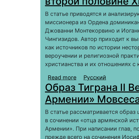
второй половине XII
В статье приводятся и анализиру
миссионера из Ордена доминикан
Джованни Монтекорвино и Иоганк
Чингизидов. Автор приходит к вы
как источников по истории несто
вероучении и религиозной практ
христианства и их отношениях с
Read more
about Сведения запад
Русский
Образ Тиграна II В
государств Чингизидов 
Армении» Мовсеса
В статье рассматривается образ 
в сочинении «отца армянской ис
Армении». При написании глав, п
прежде всего на сочинения Иоси