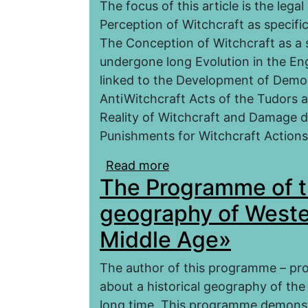
The focus of this article is the lega
Perception of Witchcraft as specifi
The Conception of Witchcraft as a 
undergone long Evolution in the Engl
linked to the Development of Demon
AntiWitchcraft Acts of the Tudors a
Reality of Witchcraft and Damage d
Punishments for Witchcraft Actions
Read more
about Genesis of Law C
The Programme of t
Witch-Hunt (England, 
geography of Weste
Middle Age»
The author of this programme – pro
about a historical geography of the
long time. This programme demonst