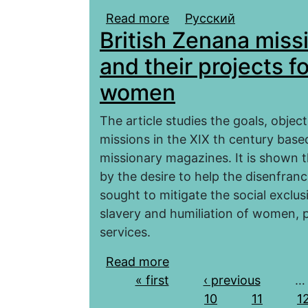
Read more
about Женское и жено
Русский
British Zenana miss
в англо-нормандском и
and their projects fo
women
The article studies the goals, objec
missions in the XIX th century based
missionary magazines. It is shown 
by the desire to help the disenfra
sought to mitigate the social excl
slavery and humiliation of women, 
services.
Read more
about British Zenana mi
Pages
« first
the liberation of India
‹ previous
…
10
11
1