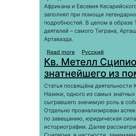
Африкана и Евсевия Кесарийского
заполнял при помощи легендарн
подробностей. В целом в образе 
деятелей – самого Тиграна, Арташ
Артавазда.
Read more
about Образ Тиграна 
Русский
Кв. Метелл Сципио
Хоренаци
знатнейшего из по
Статья посвящёна деятельности 
Назики, одного из самых знатных
сыгравшего значимую роль в собы
Отдельно проанализирован аспек
по завещанию, юридическая сила
историографии. Далее рассматри
Сципиона, в частности, занимае