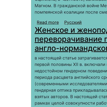
Магном. В гражданской войне Ме
помпеянской коалиции после сме
Read more
about Кв. Метелл Сци
Русский
Женское и женопо
помпеянцев.
переворачивание 
англо-нормандском
в настоящей статье затрагиваетс
первой половины XII в. включали
недостойном гендерном поведени
периода расцвета английского с
(современными исследователями о
гендерная оптика прикладывалась
взятых авторов. В настоящей ста
рамках целой совокупности рабо