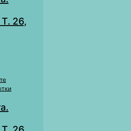
Т. 26,
те
ытки
а.
Т. 26,