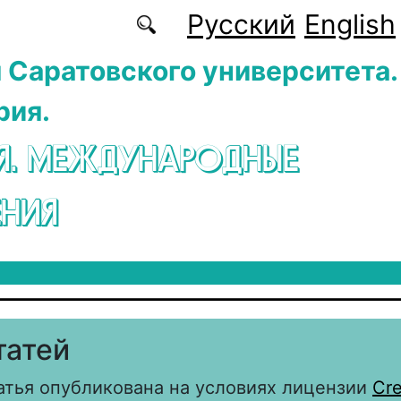
Русский
English
 Саратовского университета.
рия.
Я. МЕЖДУНАРОДНЫЕ
НИЯ
татей
атья опубликована на условиях лицензии
Cre