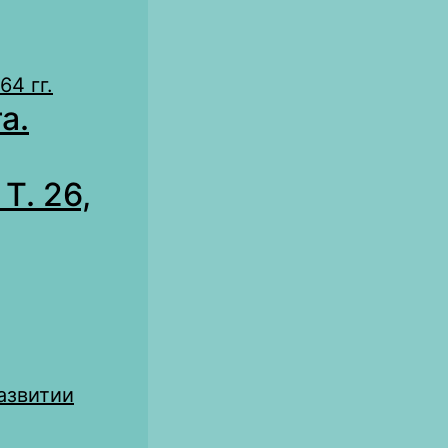
4 гг.
а.
Т. 26,
азвитии