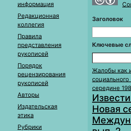
информация
Com
Редакционная
Заголовок
коллегия
Правила
Ключевые с
представления
рукописей
Порядок
Жалобы как 
рецензирования
социального 
рукописей
середине 198
Авторы
Извести
Издательская
Новая с
этика
Междуна
Рубрики