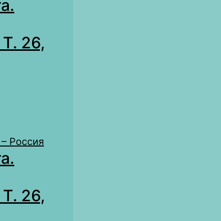
а.
Т. 26,
– Россия
а.
Т. 26,