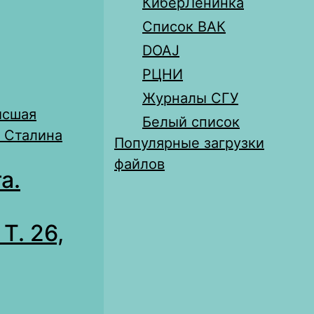
КиберЛенинка
Список ВАК
DOAJ
РЦНИ
Журналы СГУ
ысшая
Белый список
. Сталина
Популярные загрузки
файлов
а.
Т. 26,