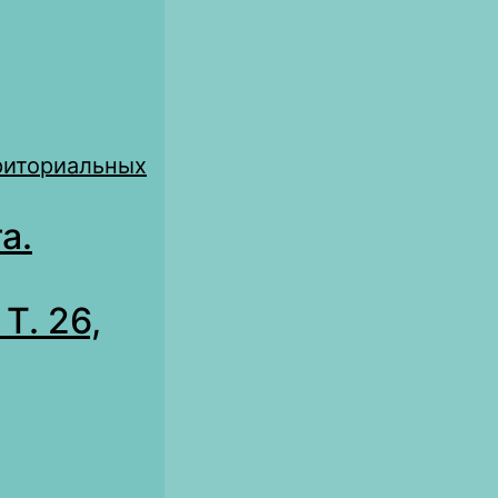
рриториальных
а.
Т. 26,