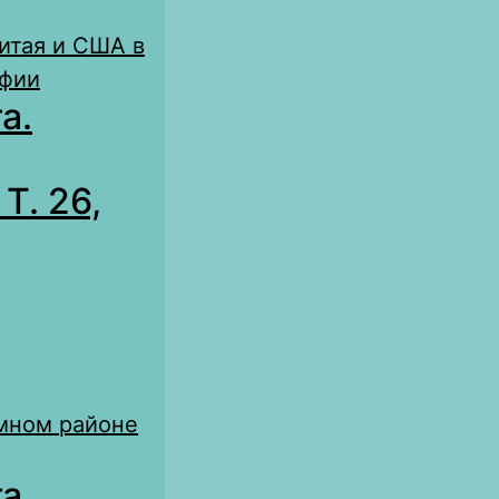
итая и США в
афии
а.
Т. 26,
мном районе
а.