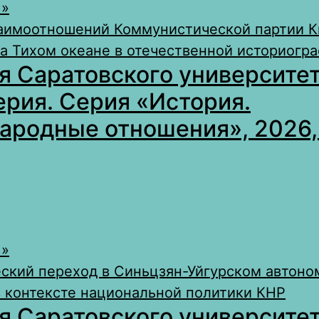
 »
аимоотношений Коммунистической партии К
а Тихом океане в отечественной историогр
я Саратовского университет
ерия. Серия «История.
родные отношения», 2026, 
 »
ский переход в Синьцзян-Уйгурском автоно
 в контексте национальной политики КНР
я Саратовского университет