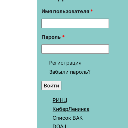
Имя пользователя
*
Пароль
*
Регистрация
Забыли пароль?
РИНЦ
КиберЛенинка
Список ВАК
DOAJ