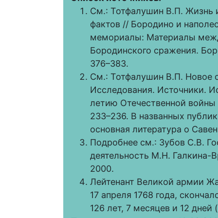
См.: Тотфалушин В.П. Жизнь 
фактов // Бородино и наполе
мемориалы: Материалы между
Бородинского сражения. Бород
376–383.
См.: Тотфалушин В.П. Новое о
Исследования. Источники. Ист
летию Отечественной войны 18
233–236. В названных публи
основная литература о Савен
Подробнее см.: Зубов С.В. Г
деятельность М.Н. Галкина-Вр
2000.
Лейтенант Великой армии Жа
17 апреля 1768 года, скончал
126 лет, 7 месяцев и 12 дней 