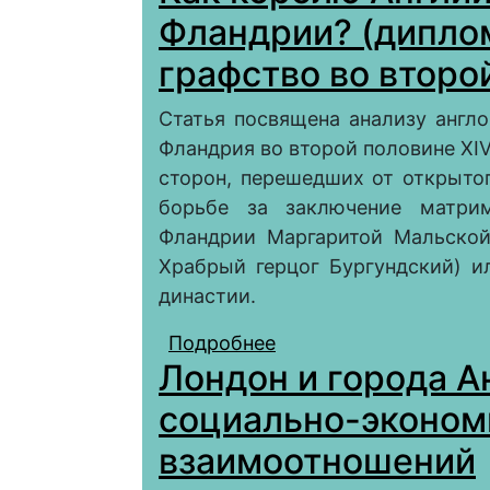
Фландрии? (дипло
графство во второ
Статья посвящена анализу англо
Фландрия во второй половине XIV
сторон, перешедших от открыто
борьбе за заключение матри
Фландрии Маргаритой Мальской
Храбрый герцог Бургундский) и
династии.
Подробнее
о Как королю Англии
Лондон и города Ан
(дипломатическая бор
века)
социально-эконом
взаимоотношений