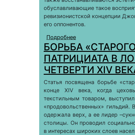
обуславливающие такое восприят
ревизионистской концепции Джон
его оппонентов.
Подробнее
о ЭДВАРД ХАЙД, ГР
БОРЬБА «СТАРОГО
В ВОСПРИЯТИИ АНГ
ПОЛОВИНЫ XVIII В.
ПАТРИЦИАТА В Л
ЧЕТВЕРТИ XIV ВЕК
Статья посвящена борьбе «стар
конце XIV века, когда цехов
текстильным товаром, выступил
«продовольственных» гильдий. В
одержала верх, а ее лидер –сук
столицы. Он проводил социальн
в интересах широких слоев насел