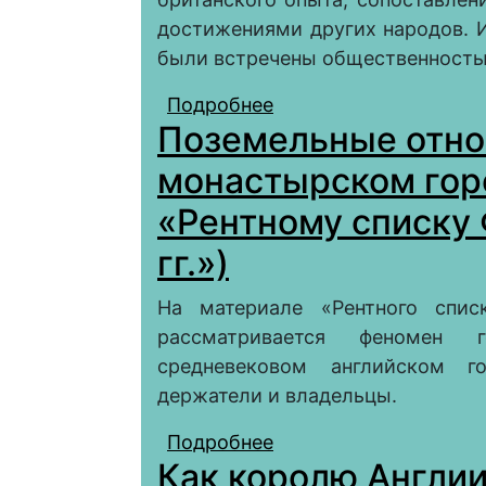
достижениями других народов. 
были встречены общественность
Подробнее
о Труды по социально
Поземельные отно
иностранных языков в
монастырском горо
«Рентному списку
гг.»)
На материале «Рентного спис
рассматривается феномен 
средневековом английском г
держатели и владельцы.
Подробнее
о Поземельные отнош
Как королю Англии
начала XVI века (по 