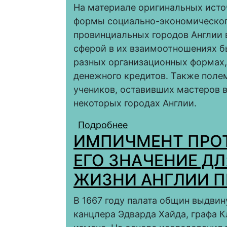
На материале оригинальных исто
формы социально-экономическог
провинциальных городов Англии в 
сферой в их взаимоотношениях б
разных организационных формах,
денежного кредитов. Также поле
учеников, оставивших мастеров 
некоторых городах Англии.
Подробнее
о Лондон и города Анг
ИМПИЧМЕНТ ПРОТ
экономический аспе
ЕГО ЗНАЧЕНИЕ Д
ЖИЗНИ АНГЛИИ П
В 1667 году палата общин выдви
канцлера Эдварда Хайда, графа К