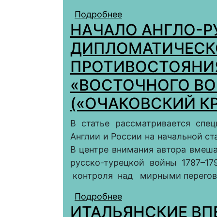
Подробнее
о БОРЬБА «СТАРОГО
НАЧАЛО АНГЛО-Р
ПОСЛЕДНЕЙ ЧЕТВЕРТ
ДИПЛОМАТИЧЕСК
ПРОТИВОСТОЯНИЯ
«ВОСТОЧНОГО В
(«ОЧАКОВСКИЙ КРИ
В статье рассматривается спе
Англии и России на начальной ст
В центре внимания автора вмеша
русско-турецкой войны 1787–179
контроля над мирными перего
Подробнее
о НАЧАЛО АНГЛО-Р
ИТАЛЬЯНСКИЕ ВП
ПРОТИВОСТОЯНИЯ В