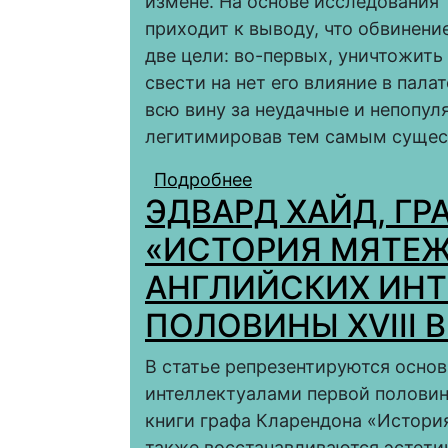
измене. На основе исследования 
приходит к выводу, что обвинен
две цели: во-первых, уничтожит
свести на нет его влияние в пала
всю вину за неудачные и непопул
легитимировав тем самым сущест
Подробнее
о ИМПИЧМЕНТ ПРОТИ
ЭДВАРД ХАЙД, ГР
ПОЛИТИЧЕСКОЙ ЖИЗ
«ИСТОРИЯ МЯТЕЖ
АНГЛИЙСКИХ ИНТ
ПОЛОВИНЫ XVIII В
В статье репрезентируются осно
интеллектуалами первой половины
книги графа Кларендона «История
также восстанавливаются эстети