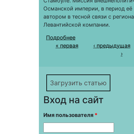
Стамбуле. Миссия внешнеполитич
Османской империи, в период её 
автором в тесной связи с регио
Левантийской компании.
Подробнее
о ДИПЛОМАТИЯ И Д
Страницы
« первая
ИМПЕРИИ (НАЧАЛЬН
‹ предыдущая
›
Загрузить статью
Вход на сайт
Имя пользователя
*