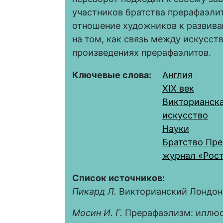
участников братства прерафаэлит
отношение художников к развив
на том, как связь между искусс
произведениях прерафаэлитов.
Ключевые слова:
Англия
XIX век
Викторианска
искусство
Науки
Братство Пр
журнал «Рос
Список источников:
Пикард Л.
Викторианский Лондон. М
Мосин И. Г.
Прерафаэлизм: иллюст