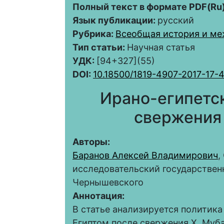
Полный текст в формате PDF(Ru)
Язык публикации:
русский
Рубрика:
Всеобщая история и м
Тип статьи:
Научная статья
УДК:
[94+327](55)
DOI:
10.18500/1819-4907-2017-17-
Ирано-египетс
свержения
Авторы:
Баранов Алексей Владимирович
,
исследовательский государствен
Чернышевского
Аннотация:
В статье анализируется политик
Египтом после свержения Х. Муба