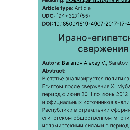
Heading:
Всеобщая история и ме
Article type:
Article
UDC:
[94+327](55)
DOI:
10.18500/1819-4907-2017-17-
Ирано-египетс
свержения
Autors:
Baranov Alexey V.
, Saratov
Abstract:
В статье анализируется политик
Египтом после свержения Х. Муба
период с июня 2011 по июнь 2012
и официальных источников анал
Республики в стремлении сформ
египетском общественном мнении
исламистскими силами в период 