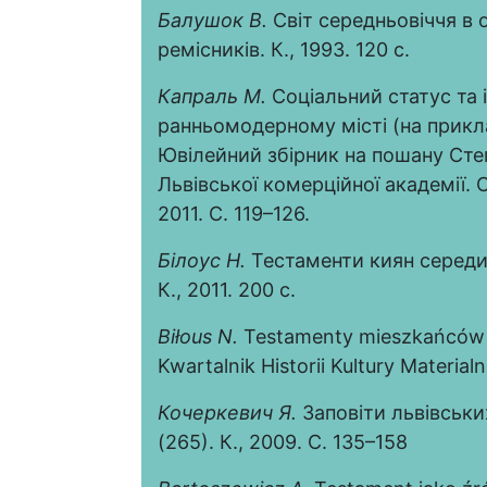
Балушок В.
Світ середньовіччя в 
ремісників. К., 1993. 120 с.
Капраль М.
Соціальний статус та 
ранньомодерному місті (на приклад
Ювілейний збірник на пошану Степа
Львівської комерційної академії. Се
2011. С. 119–126.
Білоус Н.
Тестаменти киян середин
К., 2011. 200 с.
Bi
ł
ous
N
.
Testamenty mieszkańców Ki
Kwartalnik Historii Kultury Materia
Кочеркевич Я.
Заповіти львівських 
(265). К., 2009. С. 135–158