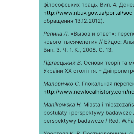
філософських праць. Вип. 4. Донец
http://www.nbuv.gov.ua/portal/so
обращения 13.12.2012).
Репина Л.
«Вызов и ответ»: персп
нового тысячелетия // Ейдос: Альма
Вип. 3. Ч. 1. К., 2008. С. 13.
Підгаєцький В.
Основи теорії та м
України ХХ століття. – Дніпропетр
Маловичко С.
Глокальная перспек
http://www.newlocalhistory.com/n
Manikowska
H.
Miasta i mieszczańs
postulaty i perspektywy badawcze /
perspektywy badawcze / Red. W.Fał
Хвостова К. В.
Постмодернизм, си