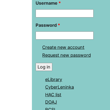
Username
*
Password
*
Create new account
Request new password
eLibrary
CyberLeninka
HAC list
DOAJ
RCSI