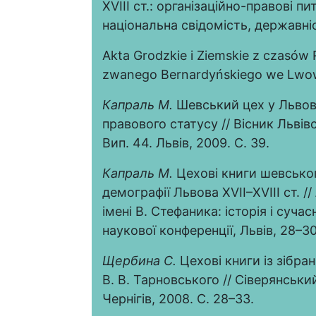
XVIII ст.: організаційно-правові п
національна свідомість, державніст
Akta Grodzkie i Ziemskie z czasów 
zwanego Bernardyńskiego we Lwowie
Капраль М.
Шевський цех у Львові
правового статусу // Вісник Львів
Вип. 44. Львів, 2009. С. 39.
Капраль М.
Цехові книги шевськог
демографії Львова XVII–XVIII ст. /
імені В. Стефаника: історія і суча
наукової конференції, Львів, 28–30
Щербина С.
Цехові книги із зібра
В. В. Тарновського // Сіверянськи
Чернігів, 2008. С. 28–33.