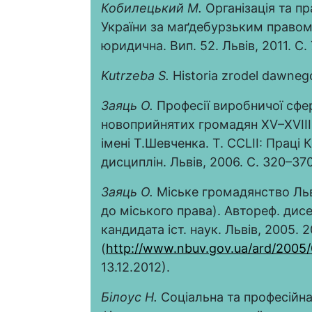
Кобилецький М.
Організація та пр
України за маґдебурзьким правом /
юридична. Вип. 52. Львів, 2011. С. 
Kutrzeba S.
Historia zrodel dawnego
Заяць
О
.
Професії виробничої сфе
новоприйнятих громадян XV–XVIII 
імені Т.Шевченка. Т. CCLII: Праці
дисциплін. Львів, 2006. С. 320–370
Заяць О.
Міське громадянство Льв
до міського права). Автореф. дис
кандидата іст. наук. Львів, 2005. 2
(
http://www.nbuv.gov.ua/ard/2005
13.12.2012).
Білоус Н.
Соціальна та професійна