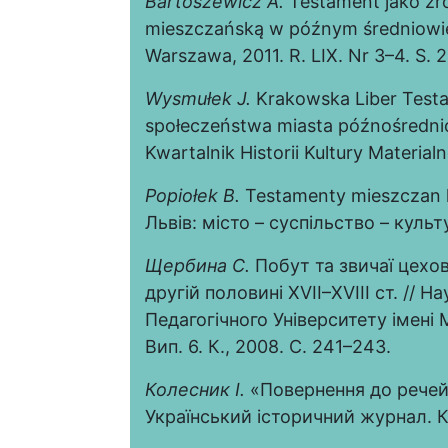
Bartoszewicz
A.
Testament jako źr
mieszczańską w późnym średniowieczu
Warszawa, 2011. R. LIX. Nr 3–4. S.
Wysmułek J.
Krakowska Liber Test
społeczeństwa miasta późnośrednio
Kwartalnik Historii Kultury Material
Popio
ł
ek
B
.
Testamenty mieszczan lw
Львів: місто – суспільство – культу
Щербина С.
Побут та звичаї цехов
другій половині XVII–XVIII ст. //
Педагогічного Університету імені 
Вип. 6. К., 2008. С. 241–243.
Колесник І.
«Повернення до речей»
Український історичний журнал. К.,