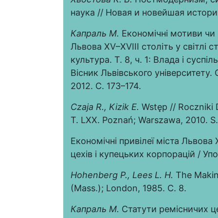
наука // Новая и новейшая история
Капраль М.
Економічні мотиви чи 
Львова XV–XVIII століть у світлі ст
культура. Т. 8, ч. 1: Влада і суспі
Вісник Львівського університету. 
2012. С. 173–174.
Czaja
R., Kizik
E.
Wstęp // Roczniki
T. LXX. Poznań; Warszawa, 2010. S.
Економічні привілеї міста Львова X
цехів і купецьких корпорацій / Упо
Hohenberg
P
.,
Lees
L.
H
.
The Makin
(Mass.); London, 1985. C. 8.
Капраль М.
Статути ремісничих це