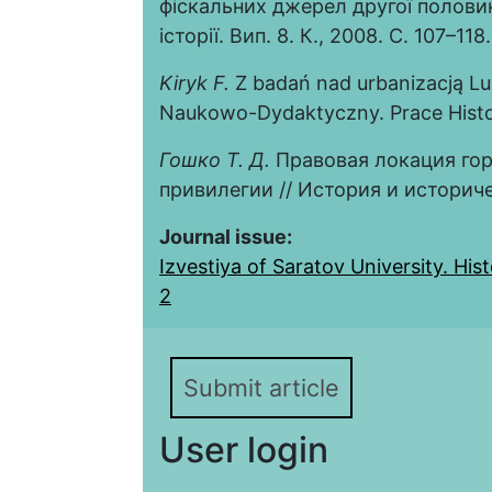
фіскальних джерел другої половин
історії. Вип. 8. К., 2008. С. 107–118.
Kiryk
F.
Z badań nad urbanizacją Lub
Naukowo-Dydaktyczny. Prace Histor
Гошко Т. Д.
Правовая локация гор
привилегии // История и историчес
Journal issue:
Izvestiya of Saratov University. Histo
2
Submit article
User login