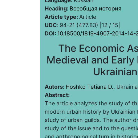
Language:
Russian
Heading:
Всеобщая история
Article type:
Article
UDC:
94-21 (477.83) |12 / 15|
DOI:
10.18500/1819-4907-2014-14-
The Economic Asp
Medieval and Earl
Ukrainian
Autors:
Hoshko Tetiana D.
, Ukraini
Abstract:
The article analyzes the study of t
modern urban history by Ukrainian h
study of urban guilds. The author 
study of the issue and to the quest
and anthropological turn in histori