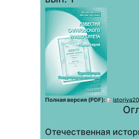
Полная версия (PDF):
istoriya2
Ог
Отечественная истор