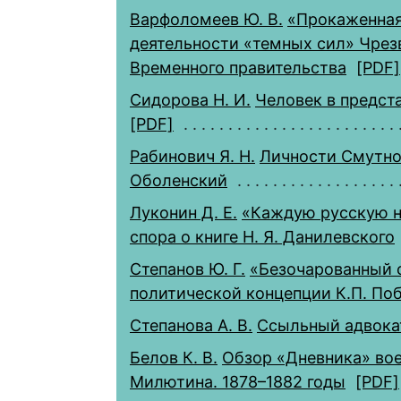
Варфоломеев Ю. В.
«Прокаженная
деятельности «темных сил» Чре
Временного правительства
[PDF]
Сидорова Н. И.
Человек в предста
[PDF]
Рабинович Я. Н.
Личности Смутно
Оболенский
Луконин Д. Е.
«Каждую русскую но
спора о книге Н. Я. Данилевского
Степанов Ю. Г.
«Безочарованный с
политической концепции К.П. По
Степанова А. В.
Ссыльный адвокат
Белов К. В.
Обзор «Дневника» во
Милютина. 1878–1882 годы
[PDF]