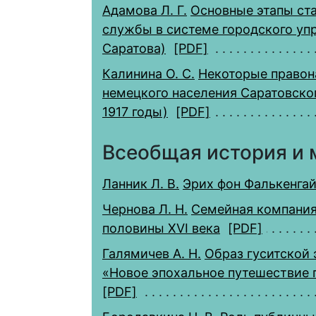
Адамова Л. Г.
Основные этапы ст
службы в системе городского упра
Саратова)
[PDF]
Калинина О. С.
Некоторые правон
немецкого населения Саратовско
1917 годы)
[PDF]
Всеобщая история и
Ланник Л. В.
Эрих фон Фалькенгай
Чернова Л. Н.
Семейная компания
половины XVI века
[PDF]
Галямичев А. Н.
Образ гуситской 
«Новое эпохальное путешествие п
[PDF]