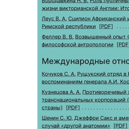
Бородавкина Н. В.
Роль публичны
жизни викторианской Англии: Ит
Леус В. А.
Сципион Африканский и
Римской республики
[PDF]
Феллер В. В.
Возвышенный опыт Ф
философской антропологии
[PDF
Международные отн
Кочуков С. А.
Рущукский отряд в 
воспоминаниям генерала А.И. Кос
Кузнецова А. А.
Противоречивый 
транснациональных корпораций (
страны)
[PDF]
Шенин С. Ю.
Джеффри Сакс и аме
случай «другой анатомии»
[PDF]