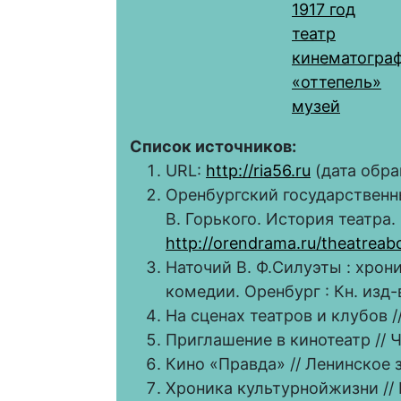
1917 год
театр
кинематогра
«оттепель»
музей
Список источников:
URL:
http://ria56.ru
(дата обращ
Оренбургский государственн
В. Горького. История театра.
http://orendrama.ru/theatreabo
Наточий В. Ф.Силуэты : хрон
комедии. Оренбург : Кн. изд-в
На сценах театров и клубов /
Приглашение в кинотеатр // Ч
Кино «Правда» // Ленинское з
Хроника культурнойжизни // В