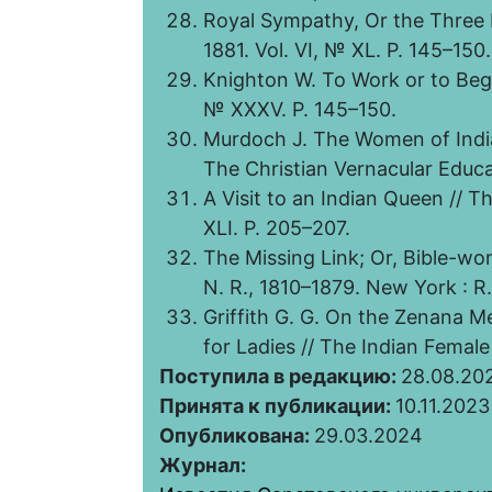
Royal Sympathy, Or the Three 
1881. Vol. VI, № XL. P. 145–150.
Knighton W. To Work or to Beg /
№ XXXV. P. 145–150.
Murdoch J. The Women of Indi
The Christian Vernacular Educat
A Visit to an Indian Queen // T
XLI. P. 205–207.
The Missing Link; Or, Bible-w
N. R., 1810–1879. New York : R.
Griffith G. G. On the Zenana M
for Ladies // The Indian Female 
Поступила в редакцию:
28.08.20
Принята к публикации:
10.11.2023
Опубликована:
29.03.2024
Журнал: