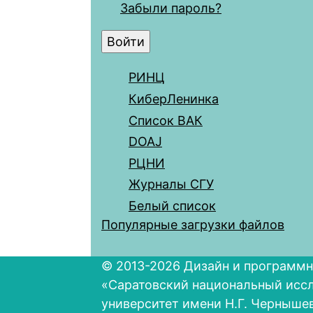
Забыли пароль?
РИНЦ
КиберЛенинка
Список ВАК
DOAJ
РЦНИ
Журналы СГУ
Белый список
Популярные загрузки файлов
© 2013-2026 Дизайн и программн
«Саратовский национальный исс
университет имени Н.Г. Черныше