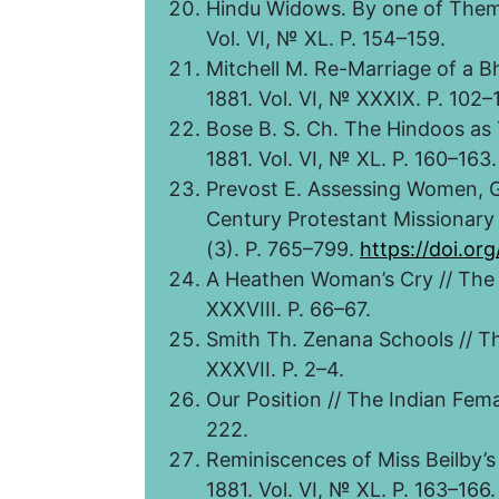
Hindu Widows. By one of Thems
Vol. VI, № XL. P. 154–159.
Mitchell M. Re-Marriage of a B
1881. Vol. VI, № XXXIX. P. 102–
Bose B. S. Ch. The Hindoos as 
1881. Vol. VI, № XL. P. 160–163.
Prevost E. Assessing Women, Ge
Century Protestant Missionar
(3). P. 765–799.
https://doi.or
A Heathen Woman’s Cry // The I
XXXVIII. P. 66–67.
Smith Th. Zenana Schools // Th
XXXVII. P. 2–4.
Our Position // The Indian Fema
222.
Reminiscences of Miss Beilby’s
1881. Vol. VI, № XL. P. 163–166.