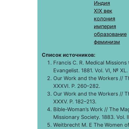
Индия
XIX век
колония
империя
образование
феминизм
Список источников:
Francis C. R. Medical Missions
Evangelist. 1881. Vol. VI, № XL.
Our Work and the Workers // Th
XXXVI. P. 260–282.
Our Work and the Workers // Th
XXXV. Р. 182–213.
Bible-Woman’s Work // The Ma
Missionary Society. 1883. Vol. II
Weitbrecht M. Е The Women of 