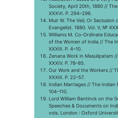
Society, April 20th, 1880 // Th
XXXVI. P. 294–296.
Muir W. The Veil; Or Seclusion 
Evangelist. 1880. Vol. V, № XXX
Williams M. Co-Ordinate Educat
of the Women of India // The I
XXXIII. P. 4–10.
Zenana Work in Masulipatam // 
XXXIV. P. 78–85.
Our Work and the Workers // Th
XXXIII. P. 22–57.
Indian Marriages // The Indian 
104–110.
Lord William Bentinck on the S
Speeches & Documents on Indian 
vols. London : Oxford Universit