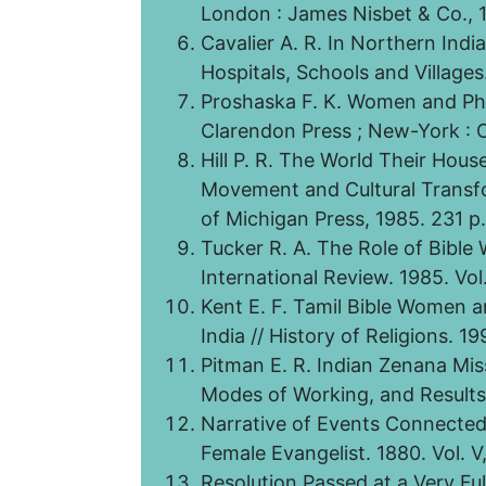
London : James Nisbet & Co., 
Cavalier A. R. In Northern Indi
Hospitals, Schools and Villages
Proshaska F. K. Women and Phi
Clarendon Press ; New-York : O
Hill P. R. The World Their Ho
Movement and Cultural Transfo
of Michigan Press, 1985. 231 р.
Tucker R. A. The Role of Bible
International Review. 1985. Vol.
Kent E. F. Tamil Bible Women a
India // History of Religions. 1
Pitman E. R. Indian Zenana Miss
Modes of Working, and Results.
Narrative of Events Connected
Female Evangelist. 1880. Vol. 
Resolution Passed at a Very Fu