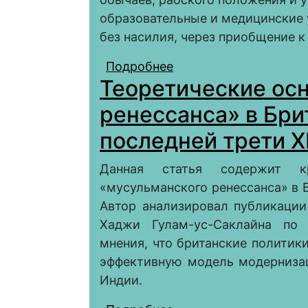
образовательные и медицинские 
без насилия, через приобщение к
Подробнее
о Британские миссии 
Теоретические ос
индийских женщин
ренессанса» в Бри
последней трети X
Данная статья содержит кр
«мусульманского ренессанса» в Б
Автор анализировал публикации У
Хаджи Гулам-ус-Саклайна по 
мнения, что британские политик
эффективную модель модерниза
Индии.