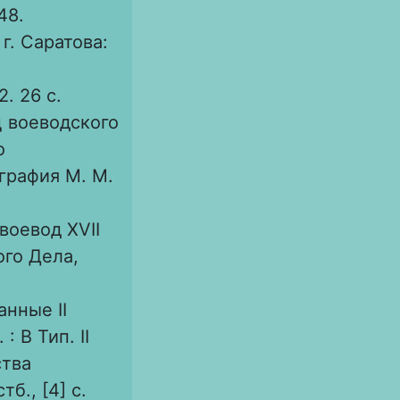
48.
г. Саратова:
. 26 с.
ц воеводского
о
графия М. М.
воевод XVII
ого Дела,
нные II
 В Тип. II
ства
тб., [4] c.