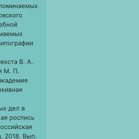
 упоминаемых
овского
ебной
имаемых
 типографии
текста В. А.
я М. П.
 академия
рхивная
ых дел в
ная роспись
 Российская
, 2018. Вып.