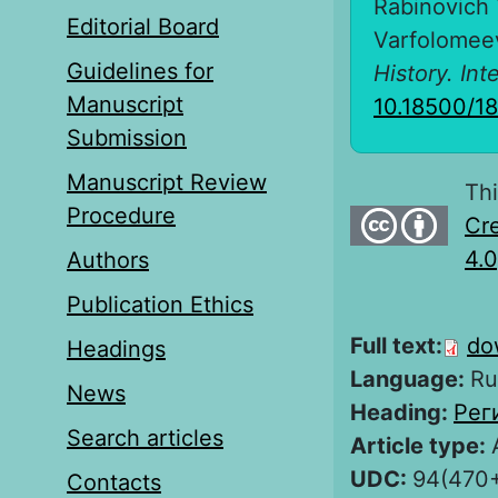
Rabinovich 
Editorial Board
Varfolomeev
Guidelines for
History. Int
Manuscript
10.18500/1
Submission
Manuscript Review
Thi
Procedure
Cre
4.0
Authors
Publication Ethics
Full text:
do
Headings
Language:
Ru
News
Heading:
Рег
Search articles
Article type:
UDC:
94(470
Contacts