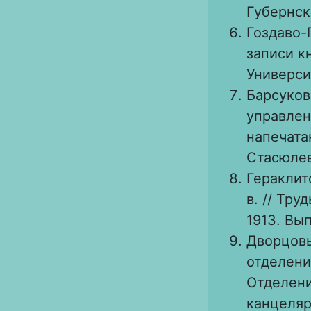
Губернско
Гоздаво-
записи кн
Универси
Барсуков
управлен
напечата
Стасюлеви
Гераклит
в. // Тр
1913. Вып
Дворцовы
отделение
Отделени
канцелярии