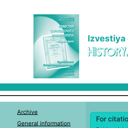
Skip to main content
Izvestiya
HISTORY
Archive
For citati
General information