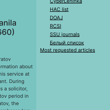
CyberLeninka
HAC list
DOAJ
anila
RCSI
660)
SSU journals
Белый список
Most requested articles
ratov
ormation about
is service at
ant. During
 a solicitor,
tov period in
atov, the