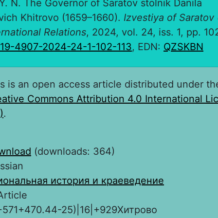
Y. N. The Governor of Saratov stolnik Danila
ich Khitrovo (1659–1660).
Izvestiya of Saratov 
ernational Relations
, 2024, vol. 24, iss. 1, pp. 1
819-4907-2024-24-1-102-113
, EDN:
QZSKBN
s is an open access article distributed under th
ative Commons Attribution 4.0 International L
)
.
wnload
(downloads: 364)
ssian
иональная история и краеведение
Article
+571+470.44-25)|16|+929Хитрово