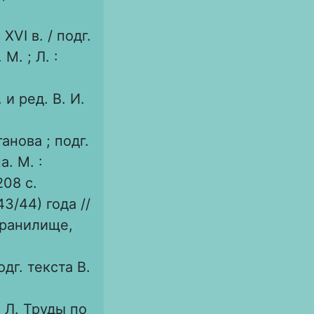
VI в. / подг.
М. ; Л. :
 и ред. В. И.
ганова ; подг.
а. М. :
08 с.
3/44) года //
хранилище,
одг. текста В.
 Л. Труды по