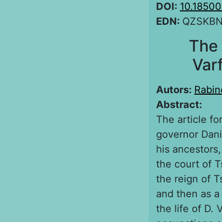
DOI:
10.1850
EDN:
QZSKB
The 
Var
Autors:
Rabin
Abstract:
The article fo
governor Dani
his ancestors,
the court of T
the reign of T
and then as a 
the life of D. 