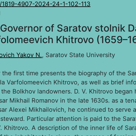
0/1819-4907-2024-24-1-102-113
N
Governor of Saratov stolnik D
folomeevich Khitrovo (1659–1
ovich Yakov N.
, Saratov State University
r the first time presents the biography of the Sa
la Varfolomeevich Khitrovo, as well as brief inf
 the Bolkhov landowners. D. V. Khitrovo began h
sar Mikhail Romanov in the late 1630s. as a ten
sar Alexei Mikhailovich, he continued to serve as
steward. Particular attention is paid to the Sara
V. Khitrovo. A description of the inner life of Sar