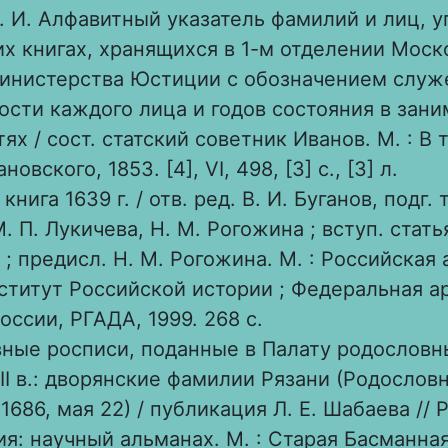
. И. Алфавитный указатель фамилий и лиц,
их книгах, хранящихся в 1-м отделении Моск
инистерства Юстиции с обозначением служ
ости каждого лица и годов состояния в зан
ях / сост. статский советник Иванов. М. : В
овского, 1853. [4], VI, 498, [3] c., [3] л.
книга 1639 г. / отв. ред. В. И. Буганов, подг. 
. П. Лукичева, Н. М. Рогожина ; вступ. стать
 ; предисл. Н. М. Рогожина. М. : Российская
нститут Российской истории ; Федеральная а
оссии, РГАДА, 1999. 268 с.
ные росписи, поданные в Палату родословн
II в.: дворянские фамилии Рязани (Родослов
1686, мая 22) / публикация Л. Е. Шабаева //
ия: научный альманах. М. : Старая Басманная