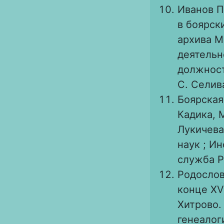
Иванов П
в боярск
архива М
деятельн
должност
С. Селиван
Боярская 
Кадика, М
Лукичева
наук ; И
служба Р
Родослов
конце XV
Хитрово. 
генеалог