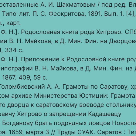
составленные А. И. Шахматовым / под ред. Вл.
 Типо-лит. П. С. Феокритова, 1891. Вып. 1. [4], 
л., карт.
Ф. Н.]. Родословная книга рода Хитрово. СПб
ии В. Н. Майкова, в Д. Мин. Фин. на Дворцо
I, 334 с.
 Ф. Н.]. Приложение к Родословной книге ро
 типографии В. Н. Майкова, в Д. Мин. Фин. н
1867. 409, 59 с.
Голомбиевский А. А. Грамоты по Саратову, 
ом архиве Министерства Юстиции: Грамота 
го дворца к саратовскому воеводе стольник
вичу Хитрово о запрещении Кадашевцу
 Богданову брать подрядных ловцов Новосп
я. 1659, марта 3 // Труды СУАК. Саратов : Т