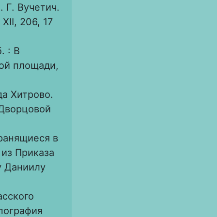
 Г. Вучетич.
XII, 206, 17
. : В
вой площади,
да Хитрово.
а Дворцовой
хранящиеся в
из Приказа
у Даниилу
асского
ипография