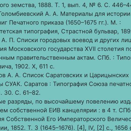
го земства, 1888. Т. 1, вып. 4, № 6. С. 446–4
Голомбиевский А. А. Материалы для истории 
иг Печатного приказа (1650–1675 гг.). М. :
тетская типография, Страстной бульвар, 1892
 А. П. Списки городовых воевод и других ли
ия Московского государства XVII столетия п
нным правительственным актам. СПб. : Типо
ча, 1902. X, 611 с.
ов А. А. Список Саратовских и Царицынских 
уды СУАК. Саратов : Типография Союза печатн
. 30. С. 61–82.
е разряды, по высочайшему повелению изда
м собственной ЕИВ канцелярии : в 4 т. СПб. :
я Собственной Его Императорского Величе
, 1852. Т. 3 (1645–1676). [4], IV, [2] c., 1656 с