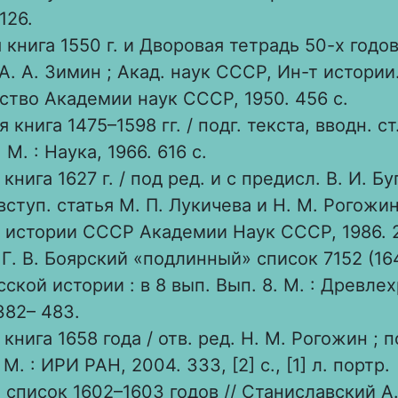
126.
книга 1550 г. и Дворовая тетрадь 50-х годов X
А. А. Зимин ; Акад. наук СССР, Ин-т истории. 
ство Академии наук СССР, 1950. 456 с.
 книга 1475–1598 гг. / подг. текста, вводн. ст.
 М. : Наука, 1966. 616 с.
книга 1627 г. / под ред. и с предисл. В. И. Бу
вступ. статья М. П. Лукичева и Н. М. Рогожин
 истории СССР Академии Наук СССР, 1986. 2
Г. В. Боярский «подлинный» список 7152 (164
сской истории : в 8 вып. Вып. 8. М. : Древле
382– 483.
книга 1658 года / отв. ред. Н. М. Рогожин ; п
 М. : ИРИ РАН, 2004. 333, [2] с., [1] л. портр.
 список 1602–1603 годов // Станиславский А.