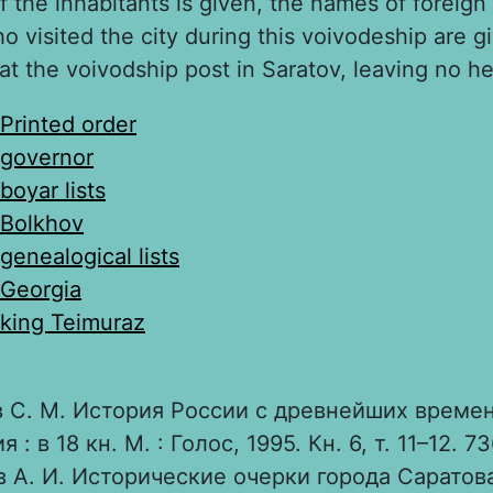
f the inhabitants is given, the names of foreig
 visited the city during this voivodeship are g
at the voivodship post in Saratov, leaving no he
Printed order
governor
boyar lists
Bolkhov
genealogical lists
Georgia
king Teimuraz
 С. М. История России с древнейших времен
: в 18 кн. М. : Голос, 1995. Кн. 6, т. 11–12. 73
 А. И. Исторические очерки города Саратова