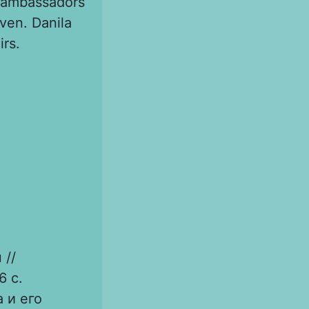
n ambassadors
iven. Danila
irs.
 //
6 с.
 и его