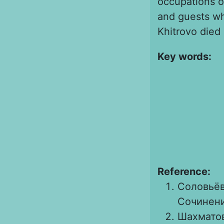
occupations o
and guests who
Khitrovo died 
Key words:
Reference:
Соловьёв
Сочинения 
Шахматов