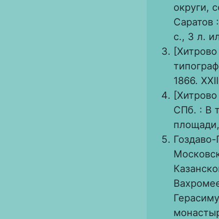
округи, 
Саратов :
с., 3 л. и
[Хитрово 
типограф
1866. XXII
[Хитрово
СПб. : В
площади, 
Гоздаво-
Московск
Казанско
Вахромее
Герасиму
монастыр