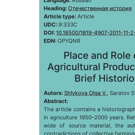
Language:
Russian
Heading:
Отечественная история
Article type:
Article
UDC:
9:333С
DOI:
10.18500/1819-4907-2011-11-2
EDN:
OPYQNR
Place and Role 
Agricultural Produ
Brief Histori
Autors:
Shlykova Olga V.
, Saratov S
Abstract:
The article contains a historiograph
in agriculture 1950–2000 years. Rel
wide of source material, the au
contradictions of collective farming