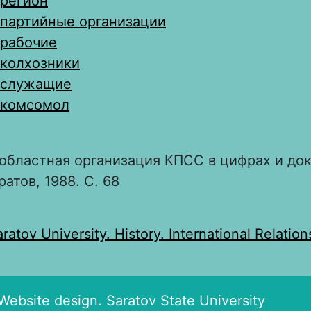
регион
партийные организации
рабочие
колхозники
служащие
комсомол
областная организация КПСС в цифрах и до
ратов, 1988. С. 68
:
aratov University. History. International Relation
ebsite design. Saratov State University