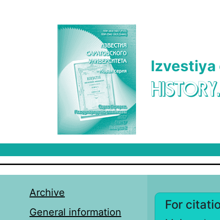
Skip to main content
Izvestiya
HISTORY
Archive
For citati
General information