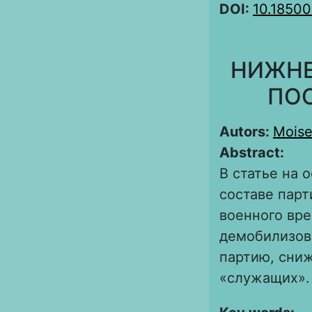
DOI:
10.1850
НИЖНЕ
ПОС
Autors:
Moise
Abstract:
В статье на 
составе парт
военного вре
демобилизов
партию, сниж
«служащих».