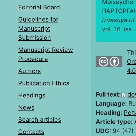
Moiseyche
Editorial Board
ПАРТОРГАН
Guidelines for
Izvestiya of
Manuscript
vol. 16, iss
Submission
Manuscript Review
Thi
Procedure
Cre
4.0
Authors
Publication Ethics
Full text:
do
Headings
Language:
Ru
News
Heading:
Рег
Search articles
Article type:
UDC:
94 (47)
Contacts