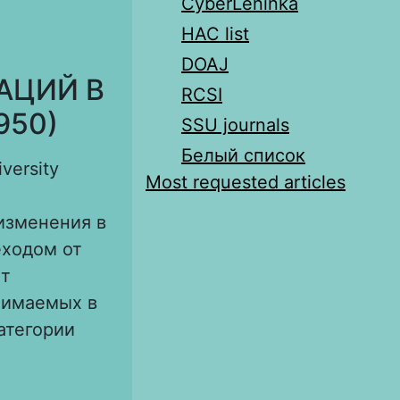
CyberLeninka
HAC list
DOAJ
АЦИЙ В
RCSI
950)
SSU journals
Белый список
iversity
Most requested articles
изменения в
еходом от
ет
нимаемых в
атегории