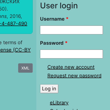
ОЛЖСКИХ
User login
0).
ons
, 2016,
Username
*
6-4-487-490
e terms of
Password
*
icense (CC-BY
Create new account
XML
Request new password
eLibrary