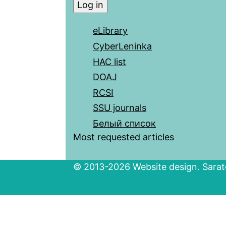
eLibrary
CyberLeninka
HAC list
DOAJ
RCSI
SSU journals
Белый список
Most requested articles
© 2013-2026 Website design. Sarato