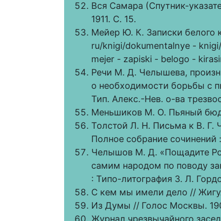
Вся Самара (Спутник-указател
1911. С. 15.
Мейер Ю. К. Записки белого 
ru/knigi/dokumentalnye - knigi/
mejer - zapiski - belogo - kira
Речи М. Д. Челышева, произ
о необходимости борьбы с пь
Тип. Алекс.-Нев. о-ва трезвос
Меньшиков М. О. Пьяный бюдж
Толстой Л. Н. Письма к В. Г. 
Полное собрание сочинений : в 
Челышов М. Д. «Пощадите Ро
самим народом по поводу за
: Типо-литография З. Л. Гордон
С кем мы имели дело // Жигул
Из Думы // Голос Москвы. 19
Журнал чрезвычайного засед