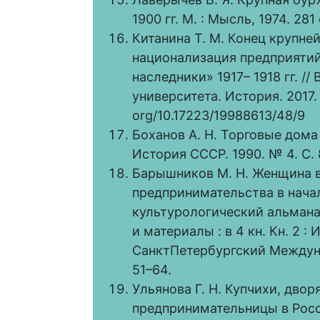
1900 гг. М. : Мысль, 1974. 281 
Китанина Т. М. Конец крупн
национализация предприятий 
наследники» 1917– 1918 гг. /
университета. История. 2017.
org/10.17223/19988613/48/9
Боханов А. Н. Торговые дома 
История СССР. 1990. № 4. С. 
Барышников М. Н. Женщина в
предпринимательства в начал
культурологический альманах
и материалы : в 4 кн. Кн. 2 :
СанктПетербургский Междун
51–64.
Ульянова Г. Н. Купчихи, дво
предпринимательницы в Росси