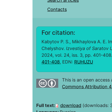
Search articles
Contacts
For citation:
Kabytov P. S., Mikhaylova A. E. 
Chelyshov.
Izvestiya of Saratov U
2024, vol. 24, iss. 3, pp. 401-408
401-408
, EDN:
RUHUZU
This is an open access 
Commons Attribution 4.
Full text:
download
(downloads: 