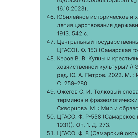
ru/docs/F635966410/Sbornik_I
16.10.2023).
Юбилейное историческое и х
летия царствования державно
1913. 542 с.
Центральный государственны
ЦГАСО). Ф. 153 (Самарская гор
Керов В. В. Купцы и крестья
хозяйственной культуры? // 
ред. Ю. А. Петров. 2022. М. 
С. 259–280.
Ожегов С. И. Толковый словар
терминов и фразеологических
Скворцова. М. : Мир и образо
ЦГАСО. Ф. Р-558 (Самарское 
1931)). Оп. 1. Д. 273.
ЦГАСО. Ф. 8 (Самарский окруж