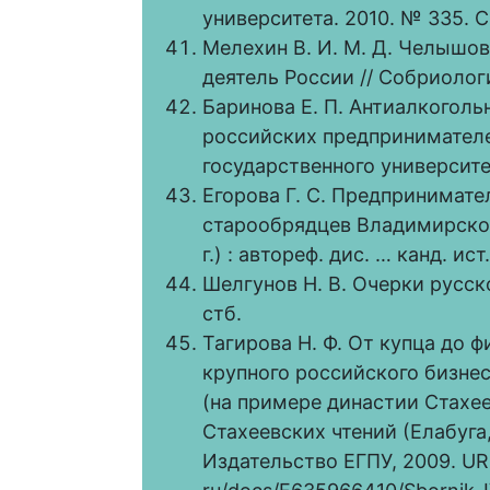
университета. 2010. № 335. С
Мелехин В. И. М. Д. Челышо
деятель России // Собриология
Баринова Е. П. Антиалкоголь
российских предпринимателей
государственного университет
Егорова Г. С. Предпринимате
старообрядцев Владимирской
г.) : автореф. дис. … канд. ис
Шелгунов Н. В. Очерки русско
стб.
Тагирова Н. Ф. От купца до 
крупного российского бизнес
(на примере династии Стахе
Стахеевских чтений (Елабуга, 
Издательство ЕГПУ, 2009. UR