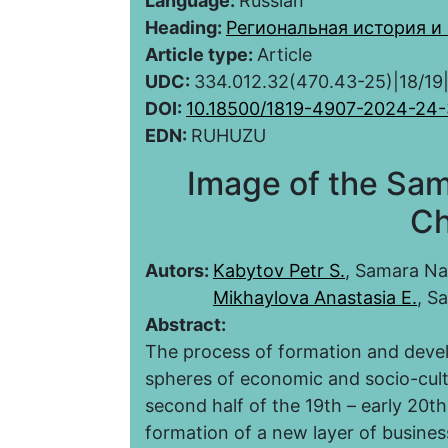
Language:
Russian
Heading:
Региональная история и
Article type:
Article
UDC:
334.012.32(470.43-25)|18/
DOI:
10.18500/1819-4907-2024-24
EDN:
RUHUZU
Image of the Sam
Ch
Autors:
Kabytov Petr S.
, Samara Na
Mikhaylova Anastasia E.
, S
Abstract:
The process of formation and devel
spheres of economic and socio-cult
second half of the 19th – early 20th
formation of a new layer of busines