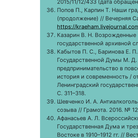
2015/11/12/433 (дата обращени
Попов П., Карпин Т. Наши гр
(продолжение) // Вечерняя Са
https://kraeham.livejournal.co
Казарин В. Н. Возрожденные 
государственной архивной с
Кабытов П. С., Баринова Е. П.
Государственной Думы М. Д.
предпринимательство в повс
история и современность / отв
Ленинградский государственн
С. 311–318.
Шевченко И. А. Антиалкоголь
созыва // Грамота. 2016. № 12 
Афанасьев А. Л. Всероссийски
Государственная Дума и тре
Востоке в 1910–1912 гг. // В