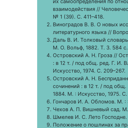
их самоопределения по отно
взаимодействия // Человечес
№ 1 (39). С. 411–418.
Виноградов В. В. О новых ис
литературного языка // Вопро
Даль В. И. Толковый словарь 
М. О. Вольф, 1882. Т. 3. 584 с.
Островский А. Н. Гроза // О
: в 12 т. / под общ. ред. Г. И.
Искусство, 1974. C. 209–267.
Островский А. Н. Бесприданн
сочинений : в 12 т. / под общ.
1884. М. : Искусство, 1975. C.
Гончаров И. А. Обломов. М. :
Чехов А. П. Вишневый сад. М. 
Шмелев И. С. Лето Господне. М
Положение о пошлинах за пр