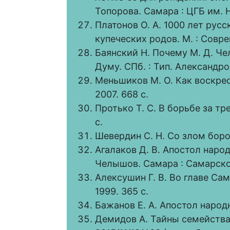
Топорова. Самара : ЦГБ им. Н.
Платонов О. А. 1000 лет рус
купеческих родов. М. : Совре
Баянский Н. Почему М. Д. Че
Думу. СПб. : Тип. Александро-
Меньшиков М. О. Как воскрес
2007. 668 с.
Протько Т. С. В борьбе за тре
с.
Шевердин С. Н. Со злом борот
Агалаков Д. В. Апостол нар
Челышов. Самара : Самарское
Алексушин Г. В. Во главе Са
1999. 365 с.
Бажанов Е. А. Апостол народн
Демидов А. Тайны семейств