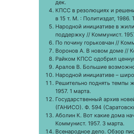
дек.
КПСС в резолюциях и решени
в 15 т. М. : Политиздат, 1986. Т
Народной инициативе в жил
поддержку // Коммунист. 1957
По почину горьковчан // Комм
Воронов А. В новом доме // К
Райком КПСС одобрил ценную 
Аралов В. Большие возможнос
Народной инициативе – широк
Решительно поднять темпы ж
1957. 1 марта.
Государственный архив нове
(ГАНИСО). Ф. 594 (Саратовск
Аболин К. Вот какие дома н
Коммунист. 1957. 3 марта.
Всенародное дело. Обзор писе