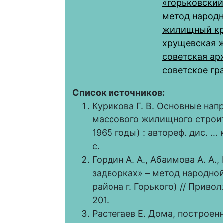
«горьковский
метод народ
жилищный кр
хрущевская 
советская ар
советское гр
Список источников:
Курикова Г. В. Основные нап
массового жилищного строит
1965 годы) : автореф. дис. … 
с.
Гордин А. А., Абаимова А. А.
задворках» – метод народно
района г. Горького) // Приво
201.
Растегаев Е. Дома, построен