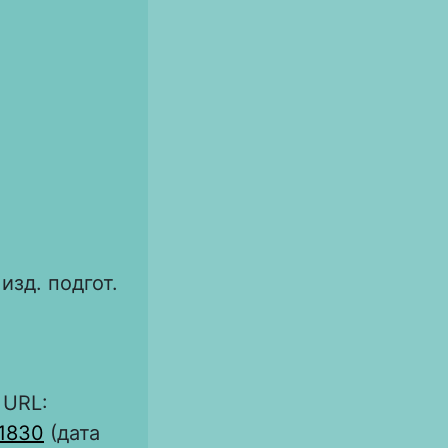
изд. подгот.
 URL:
s1830
(дата