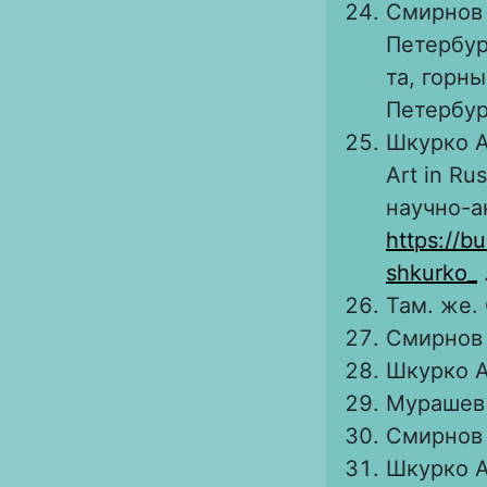
Смирнов 
Петербур
та, горн
Петербур
Шкурко А
Art in Ru
научно-а
https://b
shkurko_
Там. же. 
Смирнов В
Шкурко А.
Мурашев Г
Смирнов В
Шкурко А.