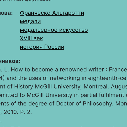
лова:
Франческо Альгаротти
медали
медальерное искусство
XVIII век
история России
чников:
. L. How to become a renowned writer : France
4) and the uses of networking in eighteenth-ce
t of History McGill University, Montreal. Augu
mitted to McGill University in partial fulfilment 
nts of the degree of Doctor of Philosophy. Mont
, 2010. Р. 2.
.