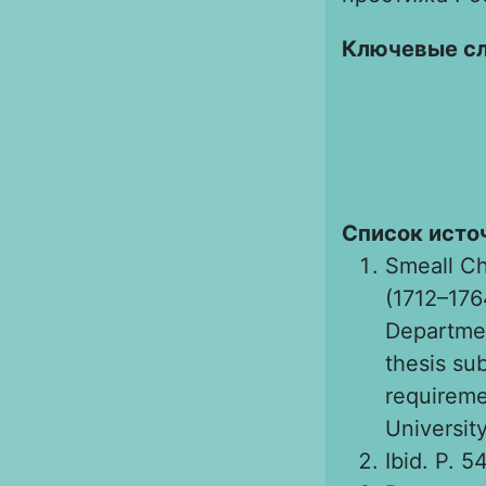
Ключевые с
Список исто
Smeall Ch
(1712–176
Departmen
thesis sub
requireme
University
Ibid. Р. 54