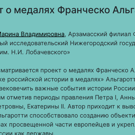
т о медалях Франческо Альг
Марина Владимировна
, Арзамасский филиал
ый исследовательский Нижегородский госу
им. Н.И. Лобачевского»
сматривается проект о медалях Франческо А
е российской истории в медалях» Альгарот
вековечить важные события истории России
м отметив периоды правления Петра I, Анн
тровны, Екатерины II. Автор приходит к выво
льгаротти способствовало созданию объекти
азах просвещенной части европейцев и укре
ссии как державы.