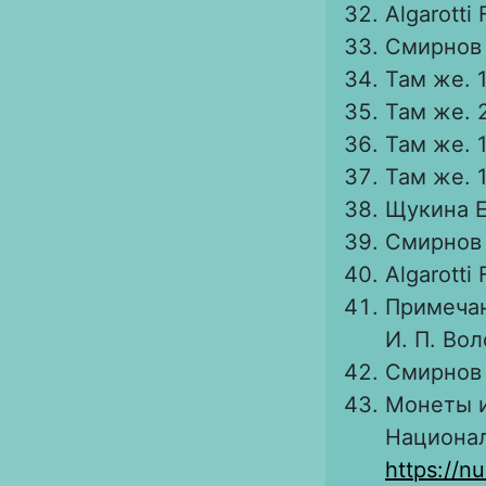
Algarotti 
Смирнов В
Там же. 1
Там же. 2
Там же. 1
Там же. 1
Щукина Е.
Смирнов В
Algarotti 
Примечан
И. П. Во
Смирнов В
Монеты и
Национал
https://n