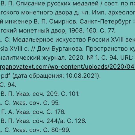
В. П. Описание русских медалей / сост. по 
гского монетного двора д. чл. Имп. археоло
ый инженер В. П. Смирнов. Санкт-Петербург :
гский монетный двор, 1908. 160. С. 77.
. С. Медальерное искусство России XVIII век
ssia XVIII c. // Дом Бурганова. Пространство к
налитический журнал. 2020. № 1. С. 94. URL:
urganovatext.com/wp-content/uploads/2020/04/
.pdf (дата обращения: 10.08.2021).
С. 94.
. П. Указ. соч. 209. С. 101.
 С. Указ. соч. С. 95.
. А. Указ. соч. С. 176.
. П. Указ. соч. 244/a. С. 126.
 С. Указ. соч. С. 80–99.