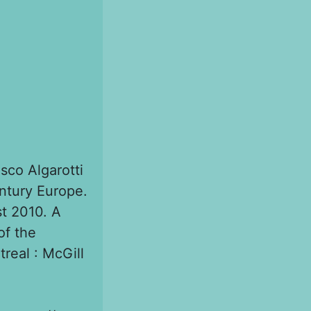
sco Algarotti
ntury Europe.
st 2010. A
of the
real : McGill