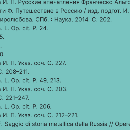
 И. П. Русские впечатления Франческо Альго
ти Ф. Путешествие в Россию / изд. подгот. И
иролюбова. СПб. : Наука, 2014. С. 202.
 L. Op. cit. Р. 24.
5.
.
30.
И. П. Указ. соч. С. 227.
. 208–211.
 L. Op. cit. Р. 49, 213.
И. П. Указ. соч. С. 203.
. 221–247.
 L. Op. cit. Р. 206.
И. П. Указ. соч. С. 212–221.
F. Saggio di storia metallica della Russia // Ope