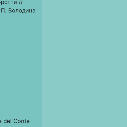
ротти //
. П. Володина
re del Conte