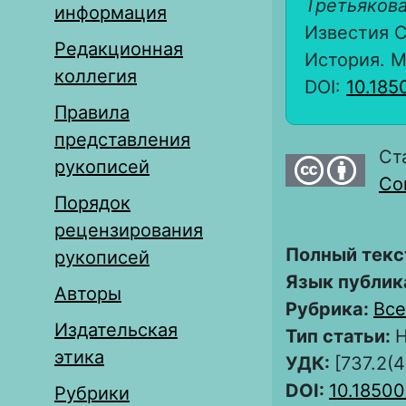
Третьякова
информация
Известия С
Редакционная
История. М
коллегия
DOI:
10.185
Правила
представления
Ст
рукописей
Com
Порядок
рецензирования
Полный текс
рукописей
Язык публик
Авторы
Рубрика:
Все
Издательская
Тип статьи:
Н
этика
УДК:
[737.2(
DOI:
10.1850
Рубрики