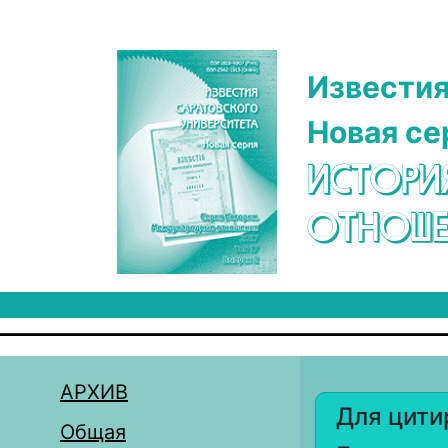
Перейти к основному содержанию
Известия
Новая се
ИСТОРИ
ОТНОШЕ
АРХИВ
Для цити
Общая