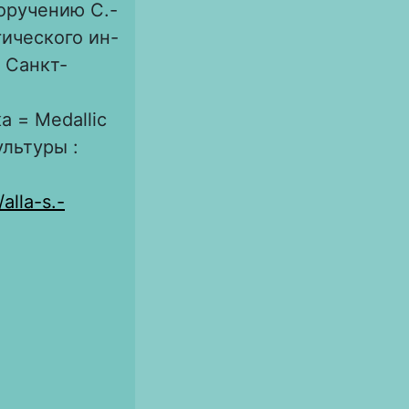
поручению С.-
гического ин-
 Санкт-
а = Medallic
ультуры :
alla-s.-