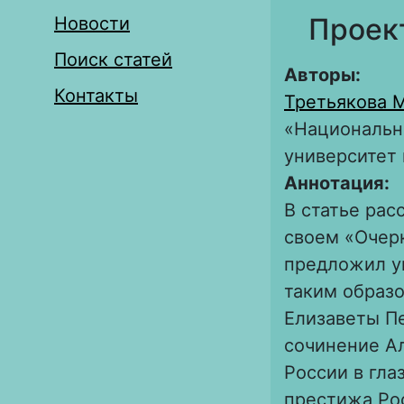
Проек
Новости
Поиск статей
Авторы:
Контакты
Третьякова 
«Национальн
университет 
Аннотация:
В статье рас
своем «Очерк
предложил у
таким образо
Елизаветы Пе
сочинение А
России в гл
престижа Ро