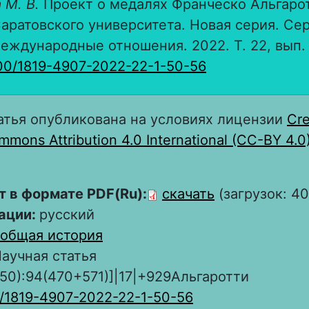
 М. В.
Проект о медалях Франческо Альгарот
аратовского университета. Новая серия. Сер
еждународные отношения. 2022. Т. 22, вып. 1
00/1819-4907-2022-22-1-50-56
атья опубликована на условиях лицензии
Cre
mons Attribution 4.0 International (CC-BY 4.0
т в формате PDF(Ru):
скачать
(загрузок: 40
ации:
русский
общая история
аучная статья
450):94(470+571)]|17|+929Альгаротти
0/1819-4907-2022-22-1-50-56