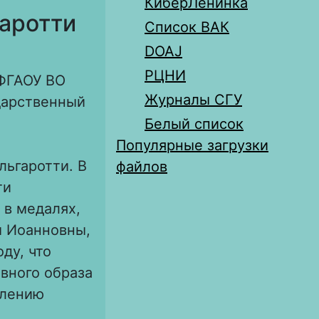
КиберЛенинка
аротти
Список ВАК
DOAJ
РЦНИ
 ФГАОУ ВО
Журналы СГУ
дарственный
Белый список
Популярные загрузки
льгаротти. В
файлов
ти
 в медалях,
ы Иоанновны,
ду, что
вного образа
плению