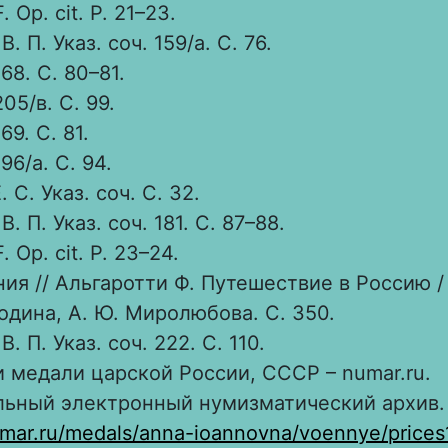
F. Op. cit. P. 21–23.
. П. Указ. соч. 159/а. С. 76.
68. С. 80–81.
05/в. С. 99.
69. С. 81.
96/а. С. 94.
 С. Указ. соч. С. 32.
. П. Указ. соч. 181. С. 87–88.
F. Op. cit. P. 23–24.
ия // Альгаротти Ф. Путешествие в Россию / 
лодина, А. Ю. Миролюбова. С. 350.
. П. Указ. соч. 222. С. 110.
 медали царской России, СССР – numar.ru.
ьный электронный нумизматический архив.
umar.ru/medals/anna-ioannovna/voennye/price