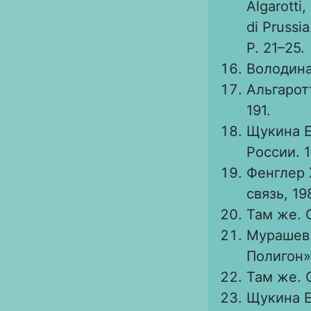
Algarotti,
di Prussia
P. 21–25.
Володина 
Альгарот
191.
Щукина Е
России. 1
Фенглер Х
связь, 19
Там же. С
Мурашев 
Полигон»,
Там же. С
Щукина Е.