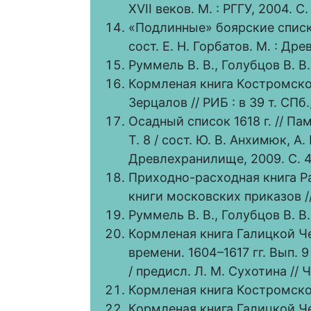
XVII веков. М. : РГГУ, 2004. С.
«Подлинные» боярские списки
сост. Е. Н. Горбатов. М. : Др
Руммель В. В., Голубцов В. В. 
Кормленая книга Костромской 
Зерцалов // РИБ : в 39 т. СПб.,
Осадный список 1618 г. // Па
Т. 8 / сост. Ю. В. Анхимюк, А.
Древлехранилище, 2009. С. 4
Приходно-расходная книга Ра
книги московских приказов // Р
Руммель В. В., Голубцов В. В. 
Кормленая книга Галицкой Че
времени. 1604–1617 гг. Вып.
/ предисл. Л. М. Сухотина // Ч
Кормленая книга Костромской
Кормленая книга Галицкой Чет