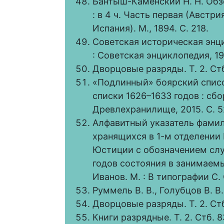
Бантыш-Каменский Н. Н. Обз
: в 4 ч. Часть первая (Австри
Испания). М., 1894. С. 218.
Советская историческая энцикл
: Советская энциклопедия, 19
Дворцовые разряды. Т. 2. Стб
«Подлинный» боярский список
списки 1626–1633 годов : сбор
Древлехранилище, 2015. С. 5
Алфавитный указатель фамил
хранящихся в 1-м отделении
Юстиции с обозначением слу
годов состояния в занимаемы
Иванов. М. : В типографии С. 
Руммель В. В., Голубцов В. В. 
Дворцовые разряды. Т. 2. Ст
Книги разрядные. Т. 2. Стб. 8