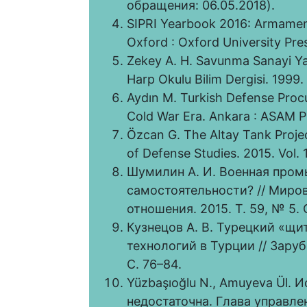
обращения: 06.05.2018).
SIPRI Yearbook 2016: Armament
Oxford : Oxford University Pre
Zekey A. H. Savunma Sanayi Yatı
Harp Okulu Bilim Dergisi. 1999.
Aydın M. Turkish Defense Pro
Cold War Era. Ankara : ASAM Pu
Özcan G. The Altay Tank Projec
of Defense Studies. 2015. Vol. 
Шумилин А. И. Военная пром
самостоятельности? // Миро
отношения. 2015. Т. 59, № 5. 
Кузнецов А. В. Турецкий «щи
технологий в Турции // Зару
С. 76–84.
Yüzbaşıoğlu N., Amuyeva Ül. 
недостаточна. Глава управл