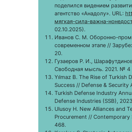
поделился видением развити
агентство «Анадолу». URL:
ht
мягкая-сила-важна-нонедост
02.10.2025).
Иванов С. М. Оборонно-про
современном этапе // Зарубеж
20.
Гузаеров Р. И., Шарафутдинов
Свободная мысль. 2021. № 4 (
Yılmaz B. The Rise of Turkish
Success // Defense & Security A
Turkish Defense Industry Annu
Defense Industries (SSB), 2023
Ulusoy H. New Alliances and T
Procurement // Contemporary Se
468.