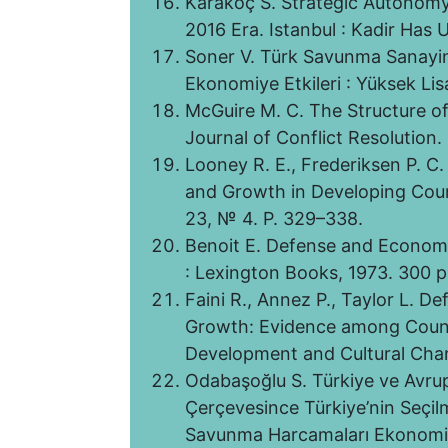
Karakoç S. Strategic Autonomy
2016 Era. Istanbul : Kadir Has 
Soner V. Türk Savunma Sanayin
Ekonomiye Etkileri : Yüksek Lisa
McGuire M. C. The Structure o
Journal of Conflict Resolution.
Looney R. E., Frederiksen P. C
and Growth in Developing Count
23, № 4. P. 329–338.
Benoit E. Defense and Economi
: Lexington Books, 1973. 300 p
Faini R., Annez P., Taylor L. 
Growth: Evidence among Count
Development and Cultural Chan
Odabaşoğlu S. Türkiye ve Avrup
Çerçevesince Türkiye’nin Seçilmi
Savunma Harcamaları Ekonomik 