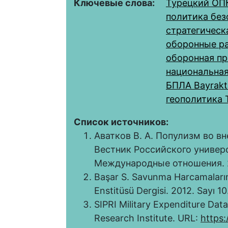
Ключевые слова:
Турецкий ОП
политика без
стратегическ
оборонные р
оборонная п
национальная
БПЛА Bayrakt
геополитика 
Список источников:
Аватков В. А. Популизм во в
Вестник Российского универ
Международные отношения. 20
Başar S. Savunma Harcamalarının
Enstitüsü Dergisi. 2012. Sayı 10
SIPRI Military Expenditure Dat
Research Institute. URL:
https: