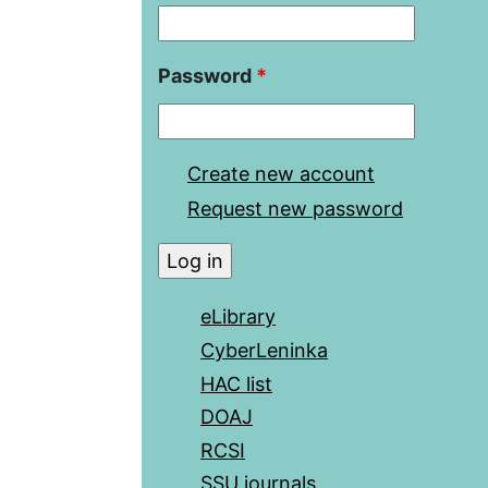
Password
*
Create new account
Request new password
eLibrary
CyberLeninka
HAC list
DOAJ
RCSI
SSU journals