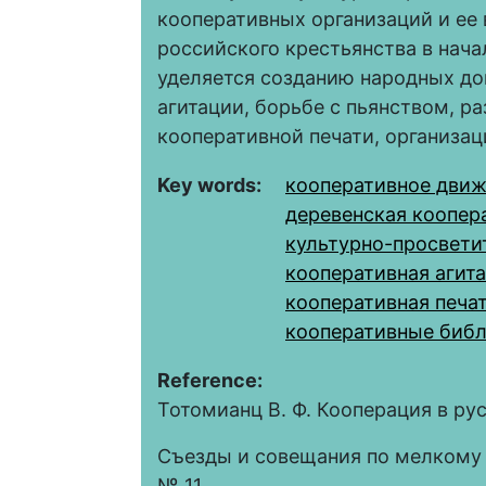
кооперативных организаций и ее
российского крестьянства в нача
уделяется созданию народных до
агитации, борьбе с пьянством, р
кооперативной печати, организац
Key words:
кооперативное дви
деревенская коопер
культурно-просвети
кооперативная агита
кооперативная печа
кооперативные биб
Reference:
Тотомианц В. Ф. Кооперация в рус
Съезды и совещания по мелкому к
№ 11.