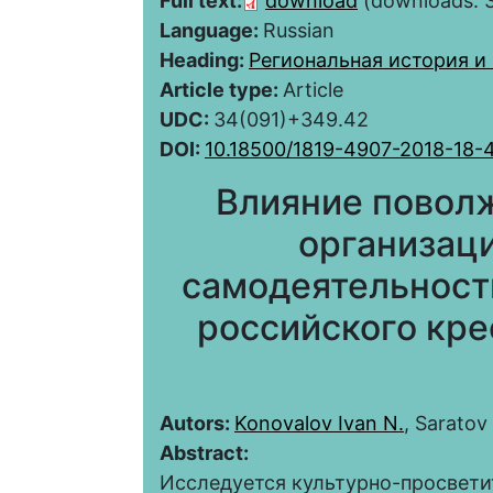
Full text:
download
(downloads: 
Language:
Russian
Heading:
Региональная история и
Article type:
Article
UDC:
34(091)+349.42
DOI:
10.18500/1819-4907-2018-18-
Влияние повол
организац
самодеятельности
российского кре
Autors:
Konovalov Ivan N.
, Sarato
Abstract:
Исследуется культурно-просвети