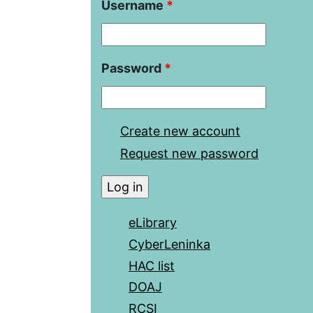
Username
*
Password
*
Create new account
Request new password
eLibrary
CyberLeninka
HAC list
DOAJ
RCSI