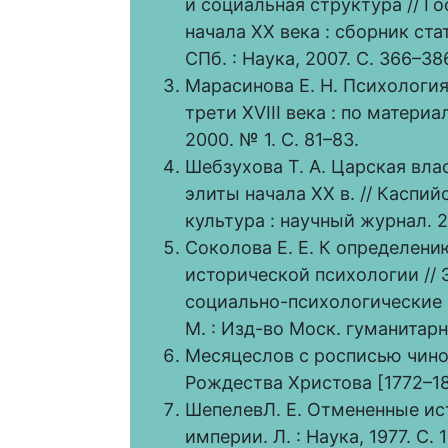
и социальная структура // Г
начала XX века : сборник ст
СПб. : Наука, 2007. С. 366–38
Марасинова Е. Н. Психологи
трети XVIII века : по матери
2000. № 1. С. 81–83.
Шебзухова Т. А. Царская вл
элиты начала XX в. // Каспий
культура : научный журнал. 20
Соколова Е. Е. К определени
исторической психологии // 
социально-психологические и
М. : Изд-во Моск. гуманитарно
Месяцеслов с росписью чинов
Рождества Христова [1772–18
ШепелевЛ. Е. Отмененные ис
империи. Л. : Наука, 1977. С. 1