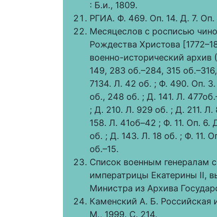
: Б.и., 1809.
РГИА. Ф. 469. Оп. 14. Д. 7. Оп.
Месяцеслов с росписью чинов
Рождества Христова [1772–1
военно-исторический архив (РГ
149, 283 об.–284, 315 об.–316
7134. Л. 42 об. ; Ф. 490. Оп. 3.
об., 248 об. ; Д. 141. Л. 477об
; Д. 210. Л. 929 об. ; Д. 211. Л. 
158. Л. 41об–42 ; Ф. 11. Оп. 6. 
об. ; Д. 143. Л. 18 об. ; Ф. 11. Оп
об.–15.
Список военным генералам с
императрицы Екатерины II, 
Министра из Архива Государс
Каменский А. Б. Российская и
М., 1999. С. 214.