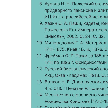
Аурова Н. Н. Пажеский его и
придворного пансиона к элит
ИЦ Ин-та российской истории
Хазин О. А. Пажи, кадеты, ю
Пажеского Его Императорско
«Мысль», 2002. С. 24. С. 32.
Милорадович Г. А. Материалы
1711–1875. Киев : Б. и., 1876. С.
Фрейман О. Р. Пажи за 185 л
1711 по 1896 г. Фридрихсгамн 
Русский биографический слова
Акц. О-ва «Кадима», 1918. С. 
Волков Н. Е. Двор русских и
4 ч. СПб : Печатня Р. Голике, 
Месяцеслов с росписью чинов
Рождества Христова [1772–18
Российский государственный 