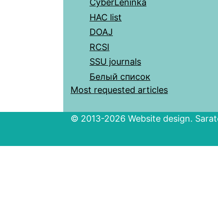
CyberLeninka
HAC list
DOAJ
RCSI
SSU journals
Белый список
Most requested articles
© 2013-2026 Website design. Sarato