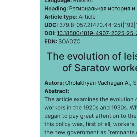
Language:
Russian
Heading:
Региональная история и
Article type:
Article
UDC:
379.8-057.2(470.44-25)|192|
DOI:
10.18500/1819-4907-2025-25-
EDN:
SOADZC
The evolution of leis
of Saratov work
Autors:
Cholakhyan Vachagan A.
, 
Abstract:
The article examines the evolution o
workers in the 1920s and 1930s. W
began to pay great attention to the
this policy was, first of all, work
the new government as “remnants of