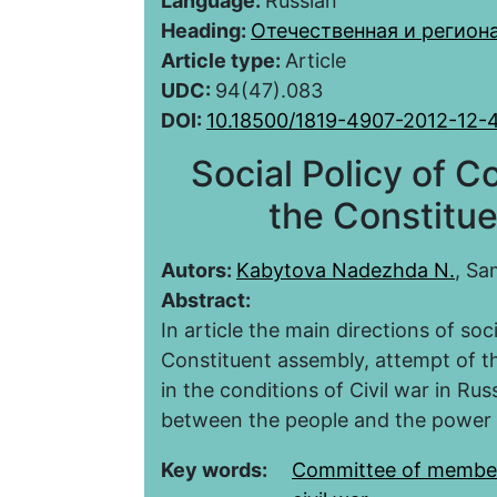
Language:
Russian
Heading:
Отечественная и регион
Article type:
Article
UDC:
94(47).083
DOI:
10.18500/1819-4907-2012-12-
Social Policy of 
the Constitu
Autors:
Kabytova Nadezhda N.
, Sa
Abstract:
In article the main directions of s
Constituent assembly, attempt of t
in the conditions of Civil war in Ru
between the people and the power 
Key words:
Committee of member