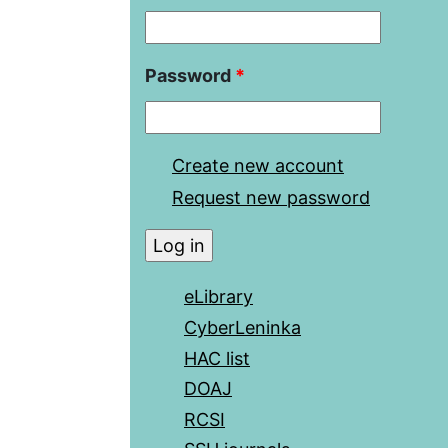
Password
*
Create new account
Request new password
eLibrary
CyberLeninka
HAC list
DOAJ
RCSI