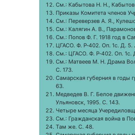
См.: Кабытова Н. Н., Кабытов П
Приказы Комитета членов Учр
См.: Переверзев А. Я., Кулешов
См.: Калягин А. В., Парамонов 
См.: Попов Ф. Г. 1918 год в С
ЦГАСО. Ф. Р‑402. Оп. 1с. Д. 5. 
См.: ЦГАСО. Ф. Р‑402. Оп. 1с. Д
См.: Матвеев М. Н. Драма Вол
С. 173.
Самарская губерния в годы г
63.
Медведев В. Г. Белое движен
Ульяновск, 1995. С. 143.
Четыре месяца Учередиловщин
См.: Гражданская война в Пов
Там же. С. 48.
Самарская губерния в годы г