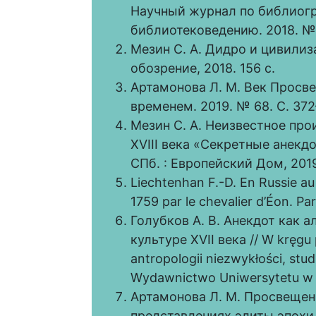
Научный журнал по библиог
библиотековедению. 2018. № 4
Мезин С. А. Дидро и цивилиз
обозрение, 2018. 156 с.
Артамонова Л. М. Век Просвещ
временем. 2019. № 68. С. 372
Мезин С. А. Неизвестное пр
XVIII века «Секретные анек
СПб. : Европейский Дом, 2019
Liechtenhan F.-D. En Russie au
1759 par le chevalier d’Éon. Pari
Голубков А. В. Анекдот как 
культуре XVII века // W kręgu 
antropologii niezwykłości, stu
Wydawnictwo Uniwersytetu w B
Артамонова Л. М. Просвещен
представлениях элиты эпохи Е