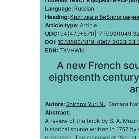
Полный текст в формате PDF(En)
Language:
Russian
Heading:
Критика и библиографи
Article type:
Article
UDC:
94(470+571)|17|(093)(049.32
DOI:
10.18500/1819-4907-2023-23
EDN:
TXVHWN
A new French sou
eighteenth century 
a
Autors:
Snirnov Yuri N.
, Samara Nat
Abstract:
A review of the book by S. A. Mezin
historical source written in 1757 by
presented. The manuscript “Secret 