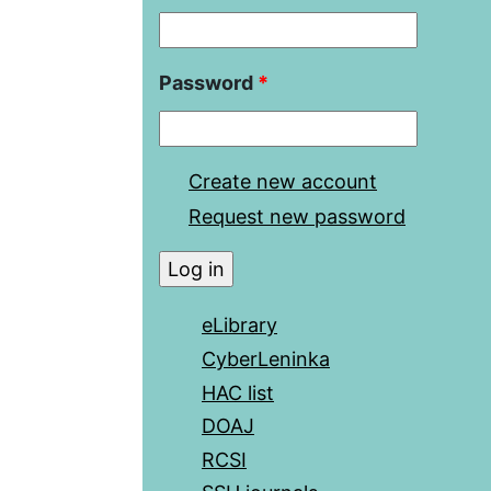
Password
*
Create new account
Request new password
eLibrary
CyberLeninka
HAC list
DOAJ
RCSI