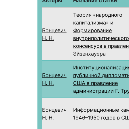
Авторы
Название статьи
Теория «народного
капитализма» и
Бонцевич
Формирование
Н. Н.
внутриполитического
консенсуса в правлен
Эйзенхауэра
Институционализаци
Бонцевич
публичной дипломати
Н. Н.
США в правление
администрации Г. Тр
Бонцевич
Информационные ка
Н. Н.
1946–1950 годов в С