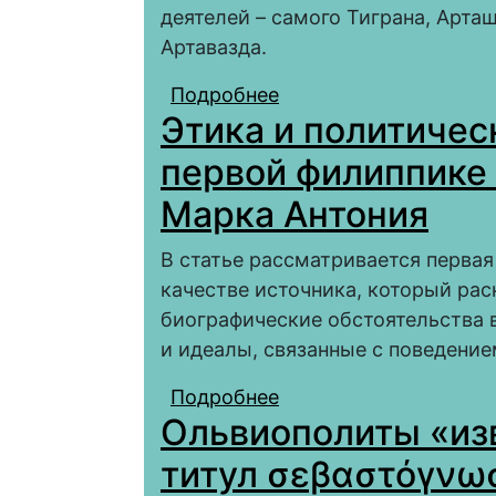
деятелей – самого Тиграна, Арташ
Артавазда.
Подробнее
о Образ Тиграна II В
Этика и политичес
Хоренаци
первой филиппике
Марка Антония
В статье рассматривается первая
качестве источника, который ра
биографические обстоятельства в
и идеалы, связанные с поведение
Подробнее
о Этика и политичес
Ольвиополиты «из
против Марка Антони
титул σεβαστόγνωσ