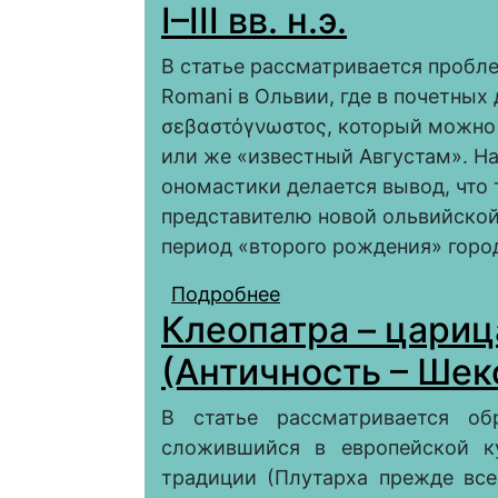
I–III вв. н.э.
В статье рассматривается проблем
Romani в Ольвии, где в почетных
σεβαστόγνωστος, который можно 
или же «известный Августам». На
ономастики делается вывод, что 
представителю новой ольвийской
период «второго рождения» города
Подробнее
о Ольвиополиты «изв
Клеопатра – цари
надписях Ольвии I–III в
(Античность – Шек
В статье рассматривается об
сложившийся в европейской ку
традиции (Плутарха прежде все