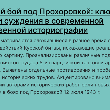
 Организация агитационно-пропагандистской
й бой под Прохоровкой: кл
ассовой и воспитательной работы среди со
епатриантов (1944–1946)
и суждения в современной
венной историографии
ссматриваются сложившиеся в разное время 
 действий Курской битвы, искажающие реал
ю картину. Проанализированы различные по
ния контрудара 5-й гвардейской танковой а
. Выявлены отдельные противоречия и проб
 исторических трудов. Акцентировано вним
ии авторами исторических работ роли новы
» в боях под Прохоровкой 12 июля 1943 г.
 Танковый бой под Прохоровкой: ключевые 