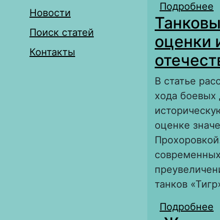
Подробнее
о
Новости
Танковы
м
Поиск статей
р
оценки 
Контакты
отечест
В статье ра
хода боевых
историческу
оценке значе
Прохоровкой
современных
преувеличен
танков «Тигр
Подробнее
о