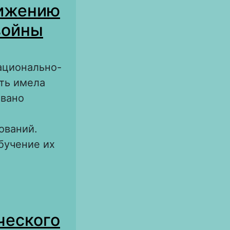
вижению
войны
ационально-
ть имела
овано
ований.
бучение их
ально-
ды Второй
ческого