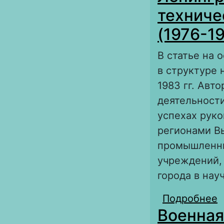
о
техниче
ф
(1976-19
В статье на 
в структуре 
1983 гг. Авт
деятельност
успехах руко
регионами В
промышленны
учреждений,
города в на
Подробнее
о
Военная
с