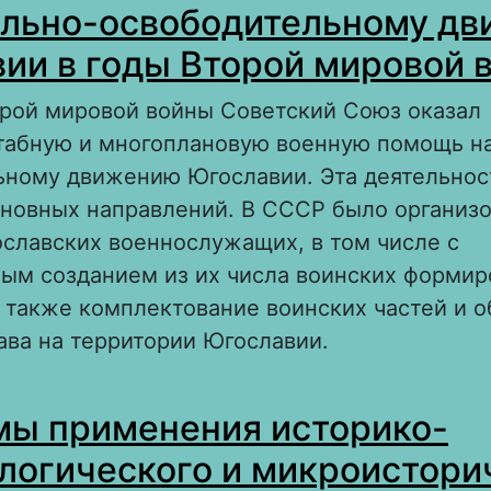
льно-освободительному д
ии в годы Второй мировой 
орой мировой войны Советский Союз оказал
абную и многоплановую военную помощь н
ьному движению Югославии. Эта деятельнос
сновных направлений. В СССР было организ
славских военнослужащих, в том числе с
ым созданием из их числа воинских формир
 также комплектование воинских частей и о
ава на территории Югославии.
 Военная помощь Советского Союза национ
ы применения историко-
свободительному движению Югославии в го
ировой войны
логического и микроистори