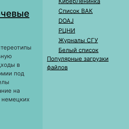
КиберЛенинка
, культурно-
Список ВАК
ючевые
ветских
DOAJ
РЦНИ
Журналы СГУ
стереотипы
Белый список
ьную
Популярные загрузки
дходы в
файлов
рмии под
елы
ание на
х немецких
оценки и