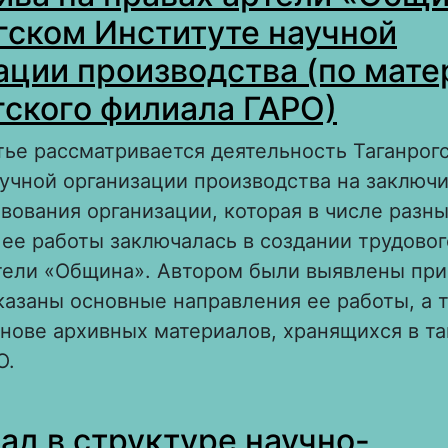
гском Институте научной
ации производства (по мат
гского филиала ГАРО)
тье рассматривается деятельность Таганрог
учной организации производства на заключ
вования организации, которая в числе разн
ее работы заключалась в создании трудовог
ртели «Община». Автором были выявлены пр
казаны основные направления ее работы, а 
нове архивных материалов, хранящихся в т
О.
 Создание и деятельность трудового коллек
ад в структуре научно-
ртели «Община» при Таганрогском Институт