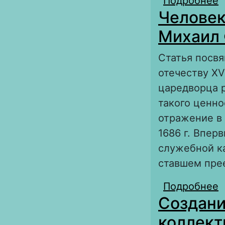
Подробнее
о
Человек
А
у
Михаил
Статья посв
отечеству XV
царедворца р
такого ценно
отражение в
1686 г. Впер
служебной ка
ставшем пре
Подробнее
о
Создани
Ф
коллект