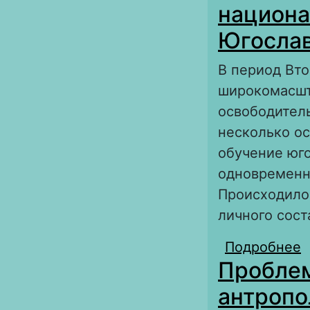
национа
Югослав
В период Вт
широкомасшт
освободител
несколько о
обучение юго
одновременн
Происходило
личного сост
Подробнее
о
Проблем
о
м
антропо