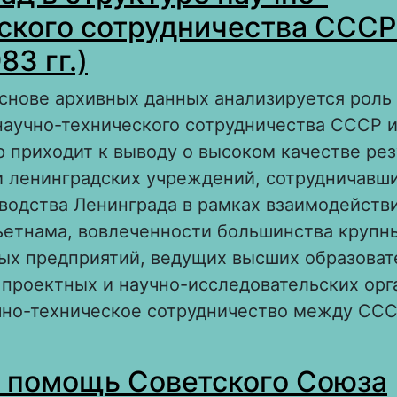
рганизации производства (по материалам та
ского сотрудничества СССР
илиала ГАРО)
83 гг.)
основе архивных данных анализируется роль
научно-технического сотрудничества СССР и
ор приходит к выводу о высоком качестве рез
и ленинградских учреждений, сотрудничавши
водства Ленинграда в рамках взаимодействи
ьетнама, вовлеченности большинства крупн
х предприятий, ведущих высших образоват
 проектных и научно-исследовательских орг
учно-техническое сотрудничество между ССС
 Ленинград в структуре научно-техническог
 помощь Советского Союза
отрудничества СССР и СРВ (1976-1983 гг.)