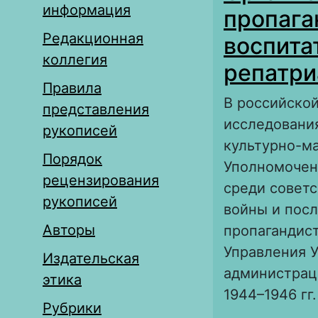
информация
пропага
Редакционная
воспита
коллегия
репатри
Правила
В российской
представления
исследовани
рукописей
культурно-ма
Порядок
Уполномочен
рецензирования
среди совет
рукописей
войны и посл
Авторы
пропагандист
Управления 
Издательская
администрац
этика
1944–1946 гг.
Рубрики