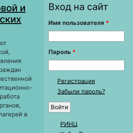
Вход на сайт
вой и
тских
Имя пользователя
*
уют
кой,
Пароль
*
авления
граждан
чественной
Регистрация
гитационно-
Забыли пароль?
 работа
рганов,
лагерей в
РИНЦ