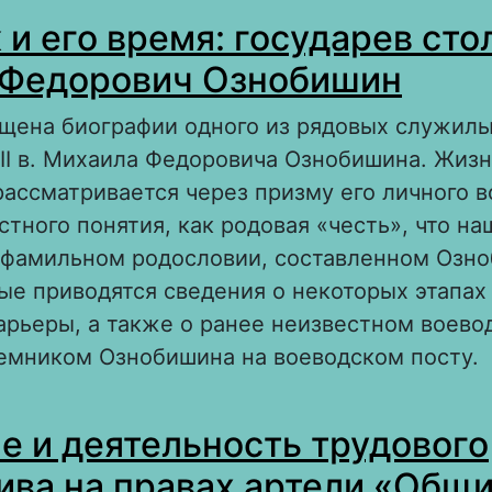
 «Жизнь, сплошь занятая одним только упо
 и его время: государев сто
лексей Иванович Михайловский в истории К
ниверситета
 Федорович Ознобишин
ящена биографии одного из рядовых служил
II в. Михаила Федоровича Ознобишина. Жиз
ассматривается через призму его личного 
стного понятия, как родовая «честь», что на
 фамильном родословии, составленном Озн
вые приводятся сведения о некоторых этапах
рьеры, а также о ранее неизвестном воево
емником Ознобишина на воеводском посту.
 Человек и его время: государев стольник 
е и деятельность трудового
едорович Ознобишин
ива на правах артели «Общи