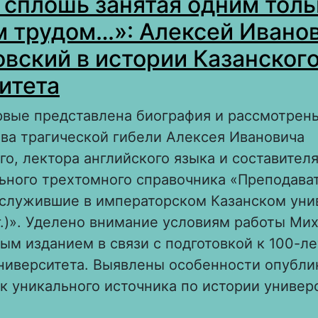
 сплошь занятая одним толь
уждения в современной отечественной ист
 трудом…»: Алексей Ивано
вский в истории Казанског
итета
рвые представлена биография и рассмотрен
ва трагической гибели Алексея Ивановича
о, лектора английского языка и составител
ьного трехтомного справочника «Преподава
 служившие в императорском Казанском уни
г.)». Уделено внимание условиям работы Ми
ым изданием в связи с подготовкой к 100-л
университета. Выявлены особенности опубли
к уникального источника по истории универ