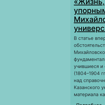
«Жизнь,
с
упорным
Михайло
универс
В статье впе
обстоятельст
Михайловског
фундаментал
учившиеся и
(1804–1904 г
над справочн
Казанского 
материала ка