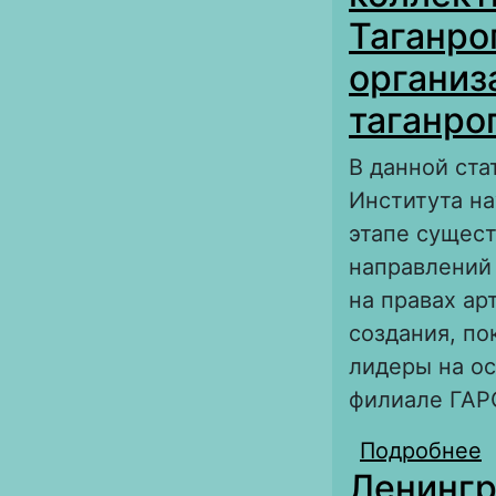
Таганро
организ
таганро
В данной ста
Института на
этапе сущест
направлений 
на правах а
создания, по
лидеры на ос
филиале ГАР
Подробнее
о
Ленингр
а