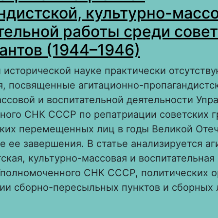
ндистской, культурно-массо
тельной работы среди сове
антов (1944–1946)
 исторической науке практически отсутств
я, посвященные агитационно-пропагандистс
ссовой и воспитательной деятельности Упр
ного СНК СССР по репатриации советских 
ских перемещенных лиц в годы Великой Оте
е ее завершения. В статье анализируется а
ская, культурно-массовая и воспитательная
Уполномоченного СНК СССР, политических о
ии сборно-пересыльных пунктов и сборных 