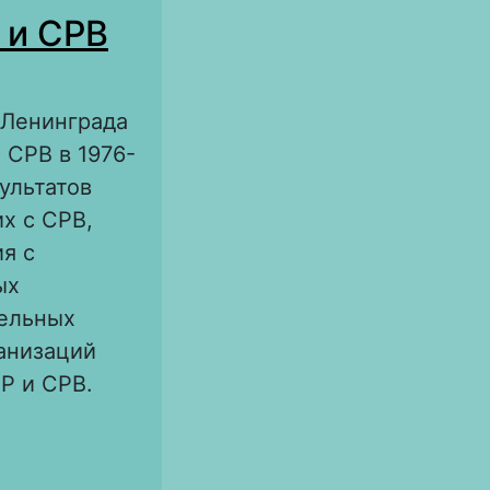
ганрогского
 и СРВ
 Ленинграда
 СРВ в 1976-
ультатов
х с СРВ,
я с
ых
ельных
анизаций
Р и СРВ.
о