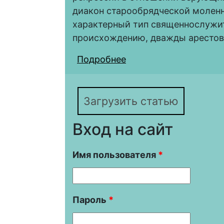
диакон старообрядческой моленн
характерный тип священнослужите
происхождению, дважды арестовы
Подробнее
о На пороге Большого
моленных Иван Афана
неокружнического ст
Загрузить статью
Вход на сайт
Имя пользователя
*
Пароль
*