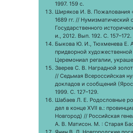
1997. 159 с.
Ширяков И. В. Пожалования 
1689 гг. // Нумизматический 
Государственного историческог
и., 2012. Вып. 192. С. 157–172.
Быкова Ю. И., Тюхменева Е. 
придворной художественной 
Церемониал регалии, украшен
Зверев С. В. Наградной золо
// Седьмая Всероссийская н
докладов и сообщений (Ярослав
1999. С. 127–129.
Шабаев Л. Е. Родословные р
дел в конце XVII в.: провин
Новгород) // Российская генеа
А. В. Матисон. М. : Старая Ба
Янин В. Л. Новгородские пос