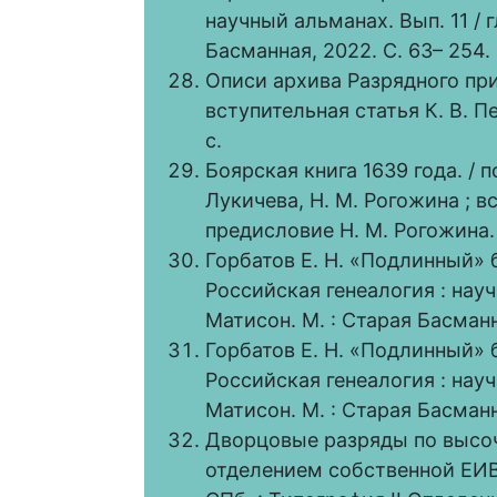
научный альманах. Вып. 11 / г
Басманная, 2022. С. 63– 254.
Описи архива Разрядного прик
вступительная статья К. В. П
с.
Боярская книга 1639 года. / п
Лукичева, Н. М. Рогожина ; в
предисловие Н. М. Рогожина. 
Горбатов Е. Н. «Подлинный» б
Российская генеалогия : научн
Матисон. М. : Старая Басманна
Горбатов Е. Н. «Подлинный» б
Российская генеалогия : научн
Матисон. М. : Старая Басманн
Дворцовые разряды по высо
отделением собственной ЕИВ ка