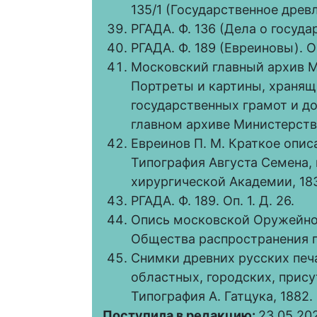
135/1 (Государственное древ
РГАДА. Ф. 136 (Дела о государ
РГАДА. Ф. 189 (Евреиновы). Оп.
Московский главный архив Ми
Портреты и картины, хранящи
государственных грамот и д
главном архиве Министерства
Евреинов П. М. Краткое опис
Типография Августа Семена,
хирургической Академии, 1834.
РГАДА. Ф. 189. Оп. 1. Д. 26.
Опись московской Оружейной п
Общества распространения по
Снимки древних русских печа
областных, городских, прису
Типография А. Гатцука, 1882. 
Поступила в редакцию:
23.05.20