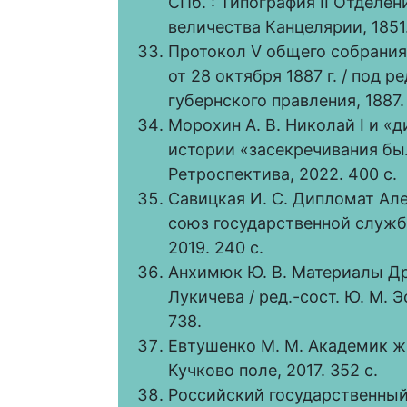
СПб. : Типография II Отделе
величества Канцелярии, 1851. [4
Протокол V общего собрания
от 28 октября 1887 г. / под р
губернского правления, 1887. 
Морохин А. В. Николай I и 
истории «засекречивания было
Ретроспектива, 2022. 400 с.
Савицкая И. С. Дипломат Ал
союз государственной службы
2019. 240 с.
Анхимюк Ю. В. Материалы Др
Лукичева / ред.-сост. Ю. М. 
738.
Евтушенко М. М. Академик жив
Кучково поле, 2017. 352 с.
Российский государственный 