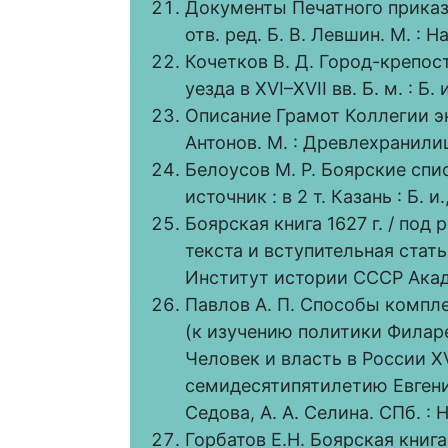
Документы Печатного приказа (
отв. ред. Б. В. Левшин. М. : Н
Кочетков В. Д. Город-крепос
уезда в XVI–XVII вв. Б. м. : Б. 
Описание Грамот Коллегии эконо
Антонов. М. : Древлехранилищ
Белоусов М. Р. Боярские спи
источник : в 2 т. Казань : Б. и.
Боярская книга 1627 г. / под р
текста и вступительная статья
Институт истории СССР Акаде
Павлов А. П. Способы компл
(к изучению политики Филаре
Человек и власть в России XVI
семидесятипятилетию Евгения
Седова, А. А. Селина. СПб. : 
Горбатов Е.Н. Боярская книга