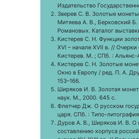
Издательство Государственно
Зверев С. В. Золотые монеты 
Митяева А. В., Берковский Б
Романовых. Каталог выставки. 
Кистерев С. Н. Функции золо
XVI – начале XVII в. // Очерки
Кистерев. М. ; СПб. : Альянс-
Кистерев С. Н. Золотые моне
Окно в Европу / ред. П. А. Д
153–166.
Ширяков И. В. Золотая монета 
наук. М., 2000. 645 с.
Флетчер Дж. О русском госу
царя. СПб. : Типо-литография 
Дуров А. В., Ширяков И. В. 
составлению корпуса росси