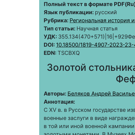
Полный текст в формате PDF(Ru)
Язык публикации:
русский
Рубрика:
Региональная история и
Тип статьи:
Научная статья
УДК:
355.134(470+571)|16|+929Ф
DOI:
10.18500/1819-4907-2023-23-
EDN:
TSCBXQ
Золотой стольник
Феф
Авторы:
Беляков Андрей Василье
Аннотация:
С XV в. в Русском государстве и
военные заслуги в виде награжд
в той или иной военной кампани
золотыми монетами. В Музеях Мо