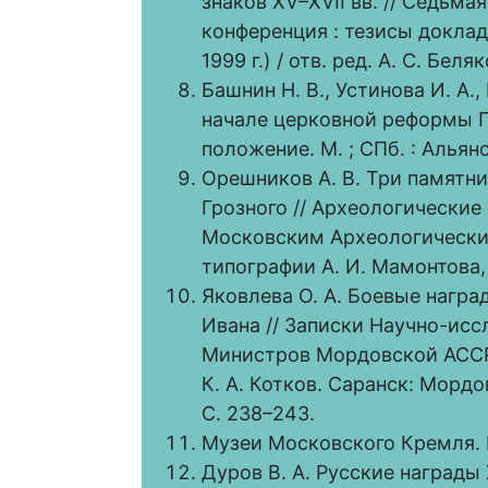
знаков XV–XVII вв. // Седьм
конференция : тезисы доклад
1999 г.) / отв. ред. А. С. Беляк
Башнин Н. В., Устинова И. А.
начале церковной реформы П
положение. М. ; СПб. : Альянс
Орешников А. В. Три памятн
Грозного // Археологические
Московским Археологически
типографии А. И. Мамонтова, 
Яковлева О. А. Боевые награ
Ивана // Записки Научно-исс
Министров Мордовской АССР. Т
К. А. Котков. Саранск: Мордо
С. 238–243.
Музеи Московского Кремля. 
Дуров В. А. Русские награды 