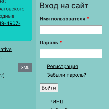
 ВО
Вход на сайт
ратовского
родные
Имя пользователя
*
19-4907-
Пароль
*
ative
)
.
Регистрация
XML
Забыли пароль?
2)
РИНЦ