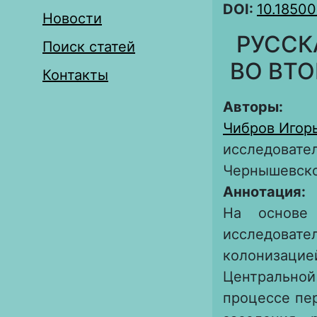
DOI:
10.18500
Новости
РУССК
Поиск статей
ВО ВТО
Контакты
Авторы:
Чибров Игор
исследовател
Чернышевск
Аннотация:
На основе
исследовате
колонизацией
Центральной
процессе пе