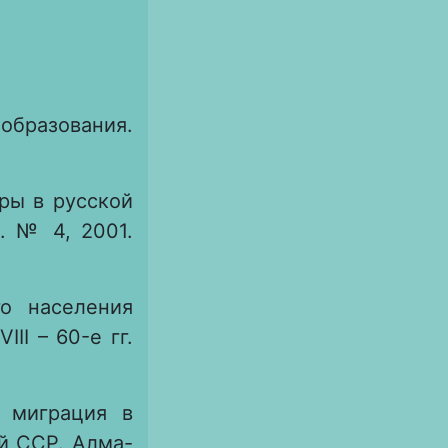
еобразования.
ры в русской
. № 4, 2001.
о населения
II – 60-е гг.
 миграция в
ой ССР. Алма-