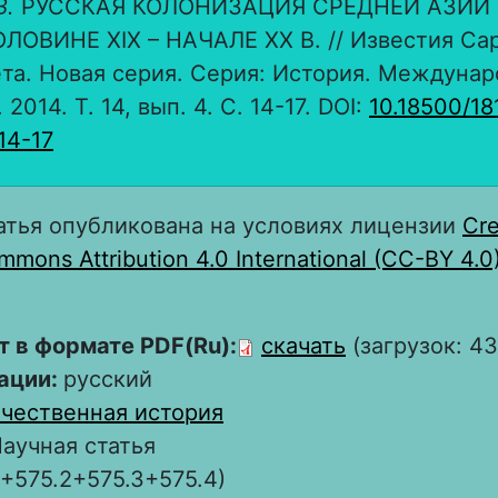
В.
РУССКАЯ КОЛОНИЗАЦИЯ СРЕДНЕЙ АЗИИ
ЛОВИНЕ XIX – НАЧАЛЕ XX В. // Известия Са
та. Новая серия. Серия: История. Междуна
2014. Т. 14, вып. 4. С. 14-17. DOI:
10.18500/18
14-17
атья опубликована на условиях лицензии
Cre
mons Attribution 4.0 International (CC-BY 4.0
т в формате PDF(Ru):
скачать
(загрузок: 43
ации:
русский
чественная история
аучная статья
1+575.2+575.3+575.4)