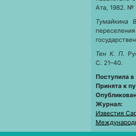
Ата, 1982. № 
Тумайкина В
переселени
государствен
Тен К. П.
Рус
С. 21–40.
Поступила в
Принята к п
Опубликова
Журнал:
Известия Сар
Международны