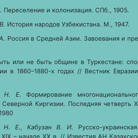
.
Переселение и колонизация. СПб., 1905.
В.
История народов Узбекистана. М., 1947.
А.
Россия в Средней Азии. Завоевания и пр
ть или не быть общине в Туркестане: спо
ии в 1860–1880-х годах // Вестник Евразии
 Н. Е.
Формирование многонациональног
 Северной Киргизии. Последняя четверть XVI
 1980
 Н. Е., Кабузан В. И.
Русско-украинская
 XIX – начале XX в. // Известия АН Казахск