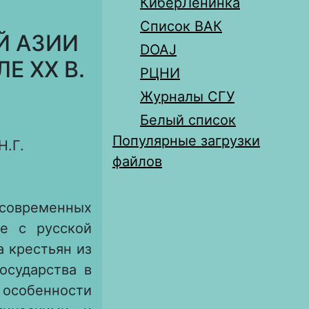
КиберЛенинка
Список ВАК
Й АЗИИ
DOAJ
Е XX В.
РЦНИ
Журналы СГУ
Белый список
Популярные загрузки
Н.Г.
файлов
овременных
ые с русской
а крестьян из
осударства в
 особенности