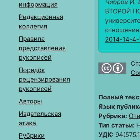
Чибров И. 
информация
ВТОРОЙ ПО
Редакционная
университе
коллегия
отношения. 
Правила
2014-14-4-
представления
рукописей
Ст
Порядок
Com
рецензирования
рукописей
Полный текс
Авторы
Язык публик
Издательская
Рубрика:
Оте
этика
Тип статьи:
Н
УДК:
94(575.
Рубрики