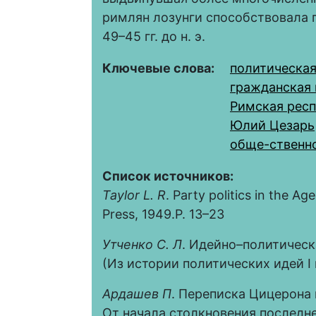
римлян лозунги способствовала 
49–45 гг. до н. э.
Ключевые слова:
политическая
гражданская 
Римская рес
Юлий Цезарь
обще-ственн
Список источников:
Taylor L. R
. Party politics in the Ag
Press, 1949.P. 13–23
Утченко
С.
Л
. Идейно–политическ
(Из истории политических идей I в. 
Ардашев
П
. Переписка Цицерона 
От начала столкновения последнег