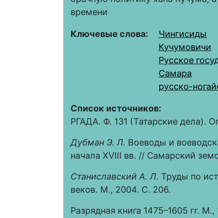
времени
Ключевые слова:
Чингисиды
Кучумовичи
Русское госуд
Самара
русско-ногай
Список источников:
РГАДА. Ф. 131 (Татарские дела). Оп. 1
Дубман Э. Л.
Воеводы и воеводска
начала XVIII вв. // Самарский земс
Станиславский А. Л.
Труды по ист
веков. М., 2004. С. 206.
Разрядная книга 1475–1605 гг. М., 19