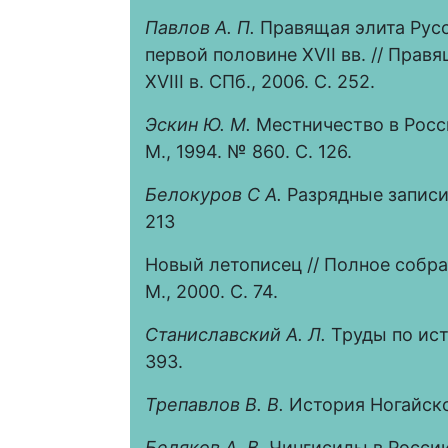
Павлов А. П.
Правящая элита Русс
первой половине XVII вв. // Прав
XVIII в. СПб., 2006. С. 252.
Эскин Ю. М.
Местничество в Росси
М., 1994. № 860. С. 126.
Белокуров С А.
Разрядные записи з
213
Новый летописец // Полное собран
М., 2000. С. 74.
Станиславский А. Л.
Труды по ист
393.
Трепавлов В. В.
История Ногайской
Беляков А. В.
Чингисиды в России