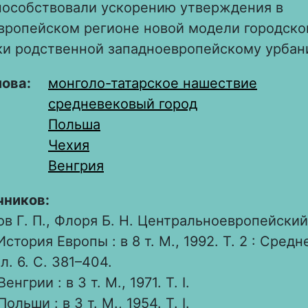
пособствовали ускорению утверждения в
вропейском регионе новой модели городског
ки родственной западноевропейскому урбан
лова:
монголо-татарское нашествие
средневековый город
Польша
Чехия
Венгрия
чников:
в Г. П., Флоря Б. Н. Центральноевропейский 
 История Европы : в 8 т. М., 1992. Т. 2 : Сред
л. 6. С. 381–404.
енгрии : в 3 т. М., 1971. Т. I.
ольши : в 3 т. М., 1954. Т. I.