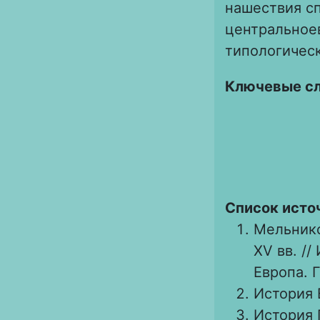
нашествия с
центральное
типологичес
Ключевые с
Список исто
Мельнико
XV вв. //
Европа. Г
История В
История П