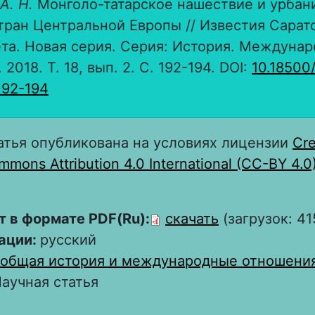
А. Н.
Монголо-татарское нашествие и урбан
тран Центральной Европы // Известия Сарат
та. Новая серия. Серия: История. Междуна
2018. Т. 18, вып. 2. С. 192-194. DOI:
10.18500
192-194
атья опубликована на условиях лицензии
Cre
mons Attribution 4.0 International (CC-BY 4.0
т в формате PDF(Ru):
скачать
(загрузок: 41
ации:
русский
общая история и международные отношени
аучная статья