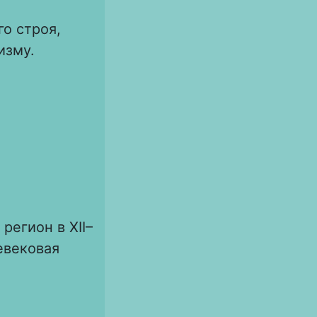
о строя,
изму.
регион в XII–
невековая