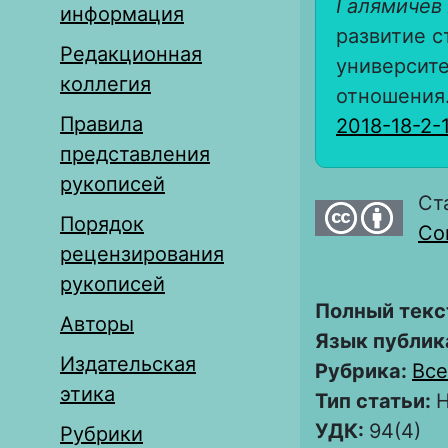
Галямичев 
информация
развитие с
Редакционная
университе
коллегия
отношения. 
Правила
2018-18-2-
представления
рукописей
Ст
Порядок
Com
рецензирования
рукописей
Полный текс
Авторы
Язык публик
Издательская
Рубрика:
Все
этика
Тип статьи:
Н
УДК:
94(4)
Рубрики