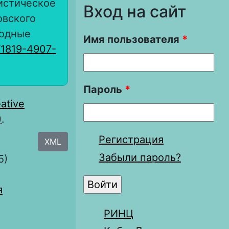
истическое
Вход на сайт
овского
родные
Имя пользователя
*
/1819-4907-
Пароль
*
ative
)
.
Регистрация
XML
Забыли пароль?
5)
я
РИНЦ