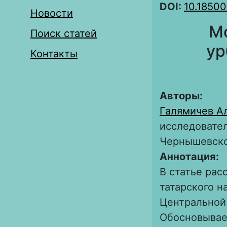
DOI:
10.18500
Новости
Мо
Поиск статей
ур
Контакты
Авторы:
Галямичев А
исследовател
Чернышевск
Аннотация:
В статье рас
татарского н
Центральной 
Обосновывае