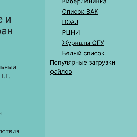
КиберЛенинка
Список ВАК
е и
DOAJ
ран
РЦНИ
Журналы СГУ
Белый список
Популярные загрузки
льный
файлов
Н.Г.
н
дствия