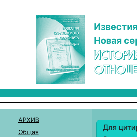
Перейти к основному содержанию
Известия
Новая се
ИСТОРИ
ОТНОШЕ
АРХИВ
Для цити
Общая