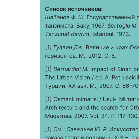
Список источников:
Шабанов Ф. Ш.
Государственный с
танзимата. Баку, 1967;
Sertoğ
lu М.
Tanzimat devrim
. Istanbul, 1973.
[1]
Гудвин Дж.
Величие и крах Ос
горизонтов. М., 2012. С. 5.
[1]
Bernardini M.
Impact of Sinan on
The Urban Vision / ed. A. Petruccioli
Турции. ХХ век. М., 2007. С. 56–70
[1] Osmanli mimarisi / Usul-i Mi’mari
Architecture and the search for Ott
Muqarnas. 2007. Vol. 24. P. 117–130.
[1] См.:
Савельев Ю. Р.
Искусство 
заказа второй половины XIX – на