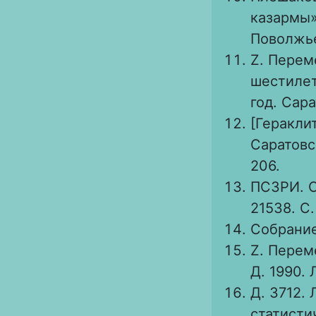
казармы»
Поволжье 
Z. Перем
шестилет
год. Сарат
[Гераклит
Саратовс
206.
ПСЗРИ. С
21538. С.
Собрание 
Z. Переме
Д. 1990. 
Д. 3712. Л
статисти