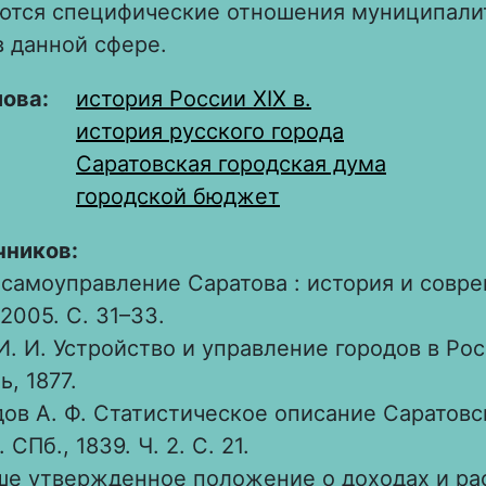
ются специфические отношения муниципали
в данной сфере.
лова:
история России XIX в.
история русского города
Саратовская городская дума
городской бюджет
чников:
самоуправление Саратова : история и совре
2005. С. 31–33.
. И. Устройство и управление городов в Росси
, 1877.
ов А. Ф. Статистическое описание Саратовс
 СПб., 1839. Ч. 2. С. 21.
е утвержденное положение о доходах и ра