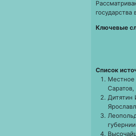
Рассматрива
государства 
Ключевые с
Список исто
Местное 
Саратов, 
Дитятин И
Ярославль
Леопольд
губернии.
Высочайш