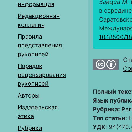
Зайцев М. 
информация
в середине
Редакционная
Саратовско
коллегия
Международ
Правила
10.18500/1
представления
рукописей
Ст
Порядок
Com
рецензирования
рукописей
Полный текс
Авторы
Язык публик
Издательская
Рубрика:
Рег
этика
Тип статьи:
Н
УДК:
94(470.
Рубрики