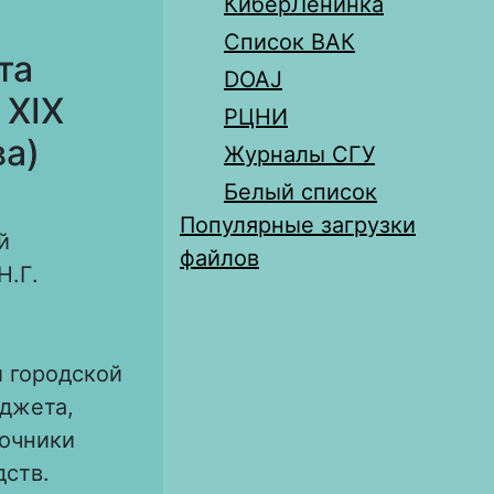
КиберЛенинка
Список ВАК
та
DOAJ
 XIX
РЦНИ
ва)
Журналы СГУ
Белый список
Популярные загрузки
й
файлов
Н.Г.
 городской
юджета,
точники
дств.