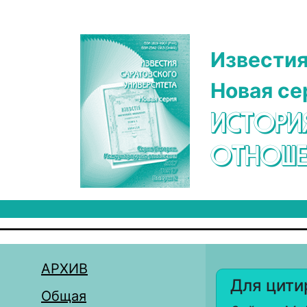
Перейти к основному содержанию
Известия
Новая се
ИСТОРИ
ОТНОШЕ
АРХИВ
Для цити
Общая