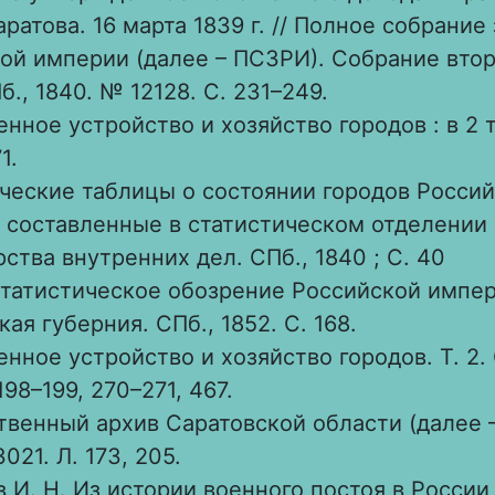
ратова. 16 марта 1839 г. // Полное собрание
ой империи (далее – ПСЗРИ). Собрание второ
Пб., 1840. № 12128. С. 231–249.
нное устройство и хозяйство городов : в 2 т.
1.
ческие таблицы о состоянии городов Росси
 составленные в статистическом отделении 
ства внутренних дел. СПб., 1840 ; С. 40
татистическое обозрение Российской империи.
ая губерния. СПб., 1852. С. 168.
нное устройство и хозяйство городов. Т. 2. 
198–199, 270–271, 467.
твенный архив Саратовской области (далее –
3021. Л. 173, 205.
 И. Н. Из истории военного постоя в России