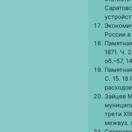
Саратовс
устройств
Экономич
России в 
Памятная
1871. Ч. 2
об.–57, 1
Памятная 
С. 15. 18
расходов 
Зайцев М
муниципа
трети XIX
межвуз. с
Ставропол