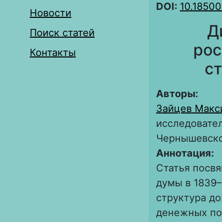
DOI:
10.1850
Новости
Д
Поиск статей
рос
Контакты
ст
Авторы:
Зайцев Макс
исследовател
Чернышевск
Аннотация:
Статья посв
думы в 1839–
структура до
денежных по