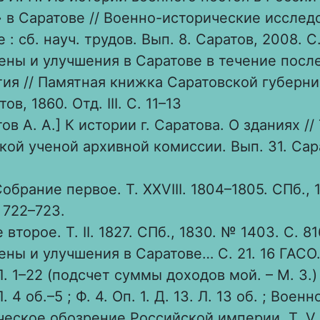
 в Саратове // Военно-исторические исслед
: сб. науч. трудов. Вып. 8. Саратов, 2008. С.
ены и улучшения в Саратове в течение посл
ия // Памятная книжка Саратовской губерни
ов, 1860. Отд. III. С. 11–13
ов А. А.] К истории г. Саратова. О зданиях //
кой ученой архивной комиссии. Вып. 31. Сара
обрание первое. Т. XXVIII. 1804–1805. СПб., 
 722–723.
второе. Т. II. 1827. СПб., 1830. № 1403. С. 81
ны и улучшения в Саратове… С. 21. 16 ГАСО. Ф
Л. 1–22 (подсчет суммы доходов мой. – М. З.)
. 4 об.–5 ; Ф. 4. Оп. 1. Д. 13. Л. 13 об. ; Военн
ческое обозрение Российской империи. Т. V, 