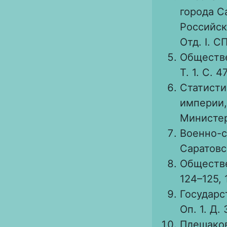
города Са
Российск
Отд. I. С
Обществе
Т. 1. С. 47
Статисти
империи,
Министер
Военно-с
Саратовск
Обществе
124–125, 
Государс
Оп. 1. Д. 
Плешаков