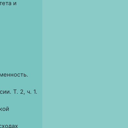
тета и
менность.
и. Т. 2, ч. 1.
кой
сходах