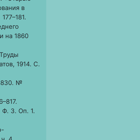
ования в
 177–181.
еднего
и на 1860
 Труды
тов, 1914. С.
1830. №
6–817.
. 3. Оп. 1.
о-
ч. 4.