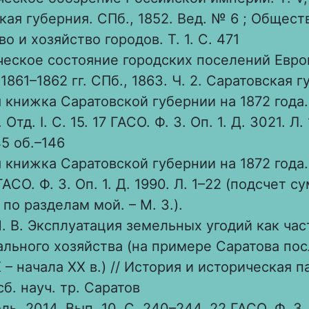
кая губерния. СПб., 1852. Вед. № 6 ; Общес
о и хозяйство городов. Т. 1. С. 471
еское состояние городских поселений Евр
1861–1862 гг. СПб., 1863. Ч. 2. Саратовская г
 книжка Саратовской губернии на 1872 года.
. Отд. I. С. 15. 17 ГАСО. Ф. 3. Оп. 1. Д. 3021. Л.
45 об.–146
книжка Саратовской губернии на 1872 года. Ч
 ГАСО. Ф. 3. Оп. 1. Д. 1990. Л. 1–22 (подсчет 
по разделам мой. – М. З.).
. В. Эксплуатация земельных угодий как час
льного хозяйства (на примере Саратова по
 – начала XX в.) // История и историческая п
б. науч. тр. Саратов
ь, 2014. Вып. 10. С. 240–244. 22 ГАСО. Ф. 3. 