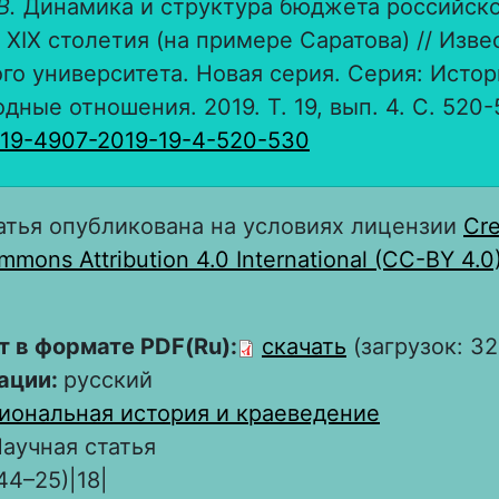
В.
Динамика и структура бюджета российско
 XIX столетия (на примере Саратова) // Изве
го университета. Новая серия. Серия: Истор
ные отношения. 2019. Т. 19, вып. 4. С. 520-
819-4907-2019-19-4-520-530
атья опубликована на условиях лицензии
Cre
mons Attribution 4.0 International (CC-BY 4.0
т в формате PDF(Ru):
скачать
(загрузок: 32
ации:
русский
иональная история и краеведение
аучная статья
44–25)|18|