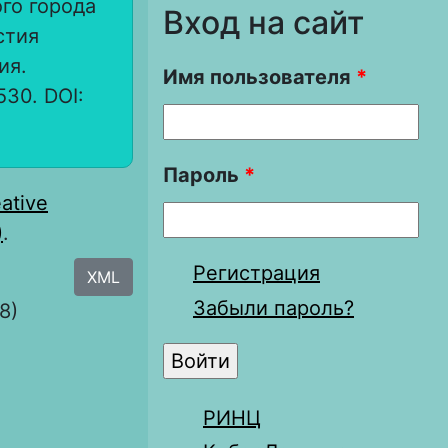
го города
Вход на сайт
стия
ия.
Имя пользователя
*
530. DOI:
Пароль
*
ative
)
.
Регистрация
XML
Забыли пароль?
8)
РИНЦ