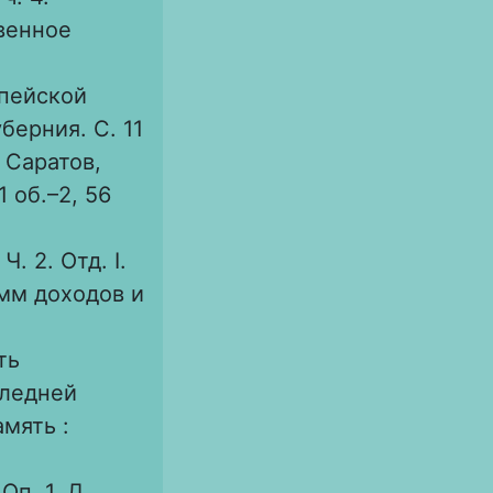
твенное
опейской
уберния. С. 11
 Саратов,
 1 об.–2, 56
. 2. Отд. I.
сумм доходов и
ть
следней
амять :
Оп. 1. Д.