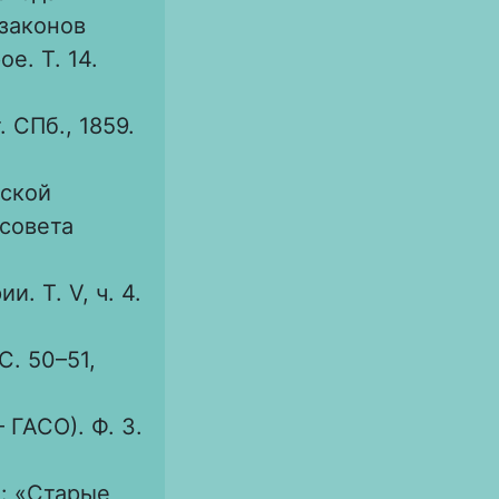
 законов
е. Т. 14.
 СПб., 1859.
йской
совета
 Т. V, ч. 4.
С. 50–51,
 ГАСО). Ф. 3.
 : «Старые