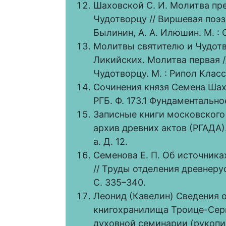
Шаховской С. И. Молитва п
Чудотворцу // Виршевая поэзия
Былинин, А. А. Илюшин. М. : 
Молитвы святителю и Чудот
Ликийских. Молитва первая /
Чудотворцу. М. : Рипол Класси
Сочинения князя Семена Шахо
РГБ. Ф. 173.1 Фундаментальн
Записные книги московского
архив древних актов (РГАДА).
а. Д. 12.
Семенова Е. П. Об источника
// Труды отделения древнерус
С. 335–340.
Леонид (Кавелин) Сведения о
книгохранилища Троице-Сер
духовной семинарии (рукопис