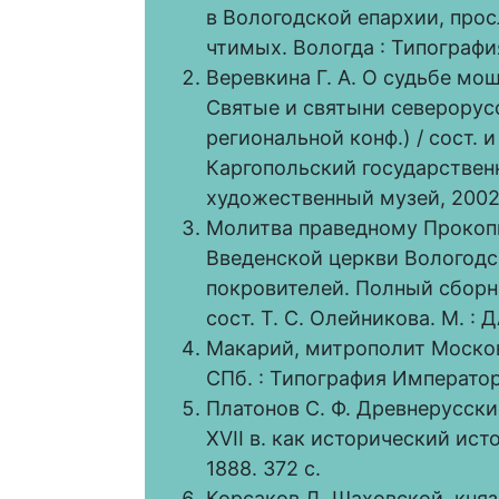
в Вологодской епархии, про
чтимых. Вологда : Типография
Веревкина Г. А. О судьбе мо
Святые и святыни северорусс
региональной конф.) / сост. и
Каргопольский государствен
художественный музей, 2002.
Молитва праведному Прокоп
Введенской церкви Вологодс
покровителей. Полный сборни
сост. Т. С. Олейникова. М. : 
Макарий, митрополит Московск
СПб. : Типография Император
Платонов С. Ф. Древнерусск
XVII в. как исторический ист
1888. 372 с.
Корсаков Д. Шаховской, княз