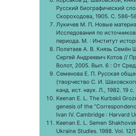
Русский биографический словар
Скороходова, 1905. С. 586–5
Лукичев М. П. Новые материа
Исследования по источнико
периода. М. : Институт истор
Полетаев А. В. Князь Семён 
Сергей Андреевич Котов // П
Волот, 2005. Вып. 6 : От Сре
Семенова Е. П. Русская обще
(творчество С. И. Шаховского
канд. ист. наук. Л., 1982. 19 с.
Keenan E. L. The Kurbskii Gro
genesis of the “Correspondence
Ivan IV. Cambridge : Harvard Un
Keenan E. L. Semen Shakhovsko
Ukraine Studies. 1988. Vol. 12/