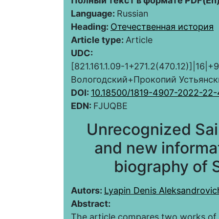
Полный текст в формате PDF(En)
Language:
Russian
Heading:
Отечественная история
Article type:
Article
UDC:
[821.161.1.09-1+271.2(470.12)]|1
Вологодский+Прокопий Устьянск
DOI:
10.18500/1819-4907-2022-22
EDN:
FJUQBE
Unrecognized Sai
and new informat
biography of
Autors:
Lyapin Denis Aleksandrovic
Abstract:
The article compares two works of t