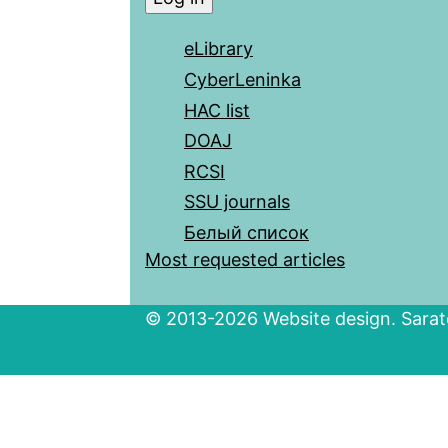
eLibrary
CyberLeninka
HAC list
DOAJ
RCSI
SSU journals
Белый список
Most requested articles
© 2013-2026 Website design. Sarato