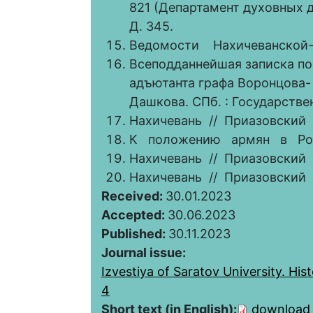
821 (Департамент духовных д
Д. 345.
Ведомости Нахичеванской
Всеподданнейшая записка по
адъютанта графа Воронцова- 
Дашкова. СПб. : Государствен
Нахичевань // Приазовский 
К положению армян в Росс
Нахичевань // Приазовский 
Нахичевань // Приазовский 
Received:
30.01.2023
Accepted:
30.06.2023
Published:
30.11.2023
Journal issue:
Izvestiya of Saratov University. Hist
4
Short text (in English):
download