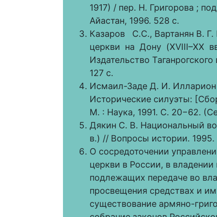
1917) / пер. Н. Григорова ; по
Айастан, 1996. 528 с.
Казаров С.С., Вартанян В.
церкви на Дону (XVIII–XX вв.)
Издательство Таганрогского 
127 с.
Исмаил-Заде Д. И. Илларион
Исторические силуэты: [Сборн
М. : Наука, 1991. С. 20−62. 
Дякин С. В. Национальный во
в.) // Вопросы истории. 1995.
О сосредоточении управлен
церкви в России, в владении
подлежащих передаче во вл
просвещения средствах и им
существование армяно-григо
собрание законов Российской 