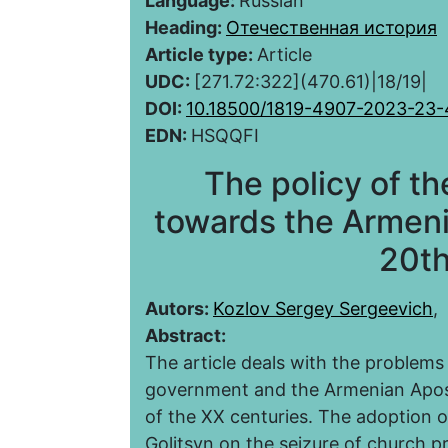
Language:
Russian
Heading:
Отечественная история
Article type:
Article
UDC:
[271.72:322](470.61)|18/19|
DOI:
10.18500/1819-4907-2023-23
EDN:
HSQQFI
The policy of t
towards the Armenia
20th
Autors:
Kozlov Sergey Sergeevich
,
Abstract:
The article deals with the problems
government and the Armenian Apost
of the XX centuries. The adoption o
Golitsyn on the seizure of church p