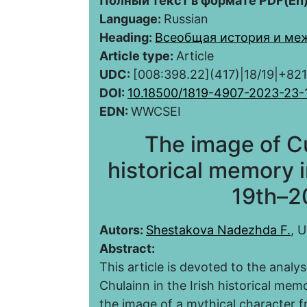
Полный текст в формате PDF(En)
Language:
Russian
Heading:
Всеобщая история и ме
Article type:
Article
UDC:
[008:398.22](417)|18/19|+82
DOI:
10.18500/1819-4907-2023-23-
EDN:
WWCSEI
The image of Cu
historical memory in
19th–2
Autors:
Shestakova Nadezhda F.
, 
Abstract:
This article is devoted to the analy
Сhulainn in the Irish historical memo
the image of a mythical character f