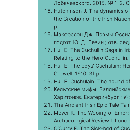
Лобачевского. 2015. № 1–2. С
Hutchinson J. The dynamics of c
the Creation of the Irish Natio
p.
Макферсон Дж. Поэмы Оссиан
подгот. Ю. Д. Левин ; отв. ред
Hull E. The Cuchullin Saga in Ir
Relating to the Hero Cuchullin.
Hull E. The boys’ Cuchulain; He
Crowell, 1910. 31 p.
Hull E. Cuchulain: The hound of
Кельтские мифы: Валлийские 
Харитонов. Екатеринбург : У-
The Ancient Irish Epic Tale Tai
Meyer K. The Wooing of Emer: A
Archaeological Review I. Londo
O’Curry E. The Sick-bed of Cuc