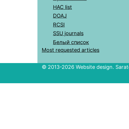
HAC list
DOAJ
RCSI
SSU journals
Белый список
Most requested articles
© 2013-2026 Website design. Sarato