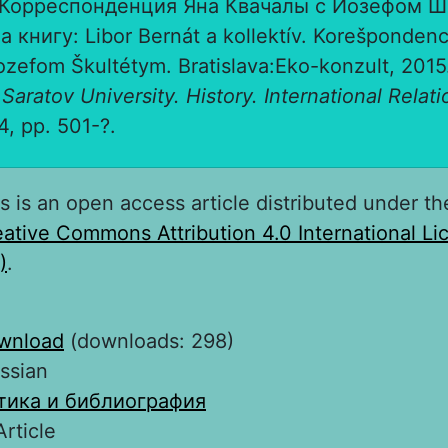
F. Корреспонденция Яна Квачалы с Йозефом 
 книгу: Libor Bernát a kollektív. Korešpondenc
ozefom Škultétym. Bratislava:Eko-konzult, 2015.
 Saratov University. History. International Relati
 4, pp. 501-?.
s is an open access article distributed under th
ative Commons Attribution 4.0 International L
)
.
wnload
(downloads: 298)
ssian
тика и библиография
Article