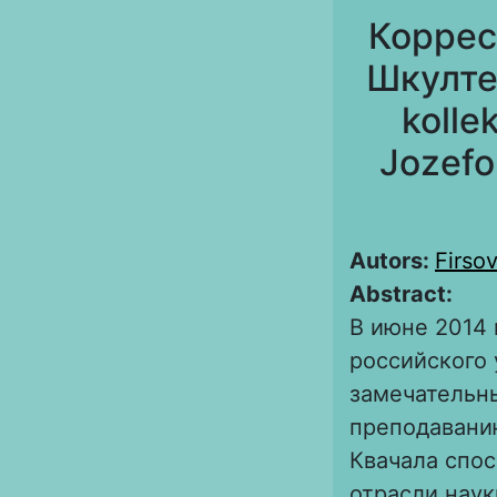
Коррес
Шкултет
kolle
Jozefo
Autors:
Firso
Abstract:
В июне 2014 
российского 
замечательн
преподаванию
Квачала спос
отрасли наук