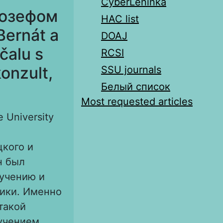
CyberLeninka
Йозефом
HAC list
Bernát a
DOAJ
čalu s
RCSI
onzult,
SSU journals
Белый список
Most requested articles
 University
цкого и
н был
учению и
гики. Именно
такой
зучением