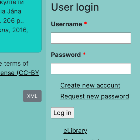
Шкултети
User login
ia Jána
 206 p..
Username
*
ons
, 2016,
Password
*
e terms of
icense (CC-BY
Create new account
Request new password
XML
eLibrary