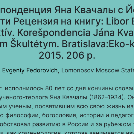
понденция Яна Квачалы с 
и Рецензия на книгу: Libor 
ktív. Korešpondencia Jána Kva
m Škultétym. Bratislava:Eko-k
2015. 206 p.
v Evgeniy Fedorovich
, Lomonosov Moscow State
г. исполнилось 80 лет со дня кончины слова
ученого-теолога Яна Квачалы (1862–1934). О
ым ученым, посвятившим всю свою жизнь из
 философии, богословия, истории и педаго
обствовал развитию в России и за рубежом 
и, как комениология, которая занимается и