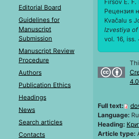
Firsov E. 
Editorial Board
Рецензия на
Guidelines for
Kvačalu s J
Manuscript
Izvestiya of
Submission
vol. 16, iss.
Manuscript Review
Procedure
Thi
Cre
Authors
4.0
Publication Ethics
Headings
Full text:
do
News
Language:
Ru
Search articles
Heading:
Кри
Article type:
Contacts