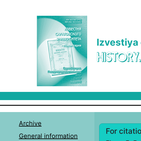
Skip to main content
Izvestiya
HISTORY
Archive
For citati
General information