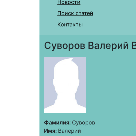
Новости
Поиск статей
Контакты
Суворов Валерий 
Фамилия:
Суворов
Имя:
Валерий