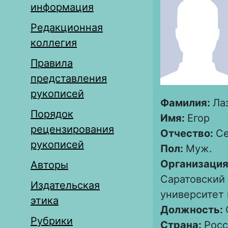
информация
Редакционная
коллегия
Правила
представления
рукописей
Фамилия:
Ла
Порядок
Имя:
Егор
рецензирования
Отчество:
Се
рукописей
Пол:
Муж.
Организация
Авторы
Саратовский
Издательская
университет
этика
Должность:
Рубрики
Страна:
Росс