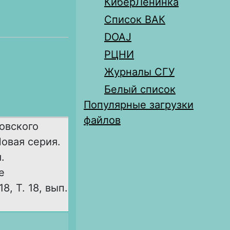
КиберЛенинка
Список ВАК
DOAJ
РЦНИ
Журналы СГУ
Белый список
Популярные загрузки
файлов
овского
Новая серия.
.
е
8, Т. 18, вып.