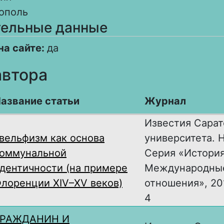
ополь
ельные данные
на сайте:
да
автора
азвание статьи
Журнал
Известия Сарат
вельфизм как основа
университета. 
оммунальной
Серия «История
дентичности (на примере
Международны
лоренции XIV–XV веков)
отношения», 201
4
ГРАЖДАНИН И