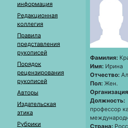
информация
Редакционная
коллегия
Правила
представления
рукописей
Фамилия:
Кр
Порядок
Имя:
Ирина
рецензирования
Отчество:
Ал
рукописей
Пол:
Жен.
Организация
Авторы
Должность:
Издательская
профессор к
этика
международ
Рубрики
Страна:
Росс