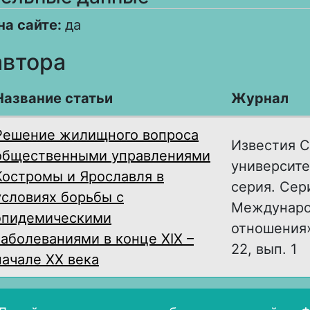
на сайте:
да
автора
Название статьи
Журнал
Решение жилищного вопроса
Известия С
общественными управлениями
университе
Костромы и Ярославля в
серия. Сер
условиях борьбы с
Междунар
эпидемическими
отношения»
заболеваниями в конце XIX –
22, вып. 1
начале XX века