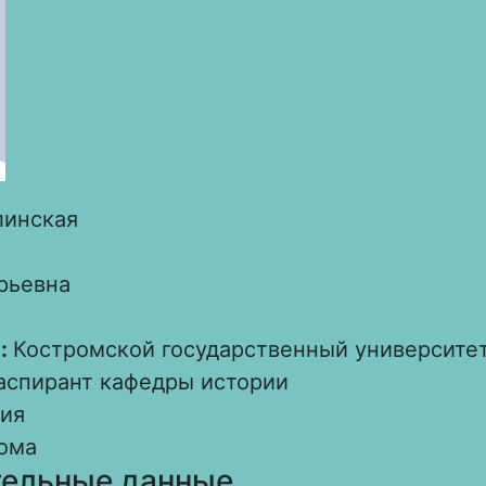
линская
рьевна
:
Костромской государственный университе
аспирант кафедры истории
ия
ома
ельные данные