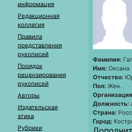
информация
Редакционная
коллегия
Правила
представления
рукописей
Фамилия:
Га
Порядок
Имя:
Оксана
рецензирования
Отчество:
Ю
рукописей
Пол:
Жен.
Организация
Авторы
Должность:
Издательская
Страна:
Росс
этика
Город:
Костр
Рубрики
Дополнит