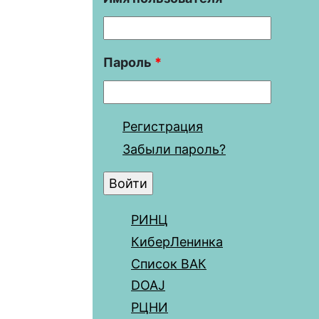
Пароль
*
Регистрация
Забыли пароль?
РИНЦ
КиберЛенинка
Список ВАК
DOAJ
РЦНИ