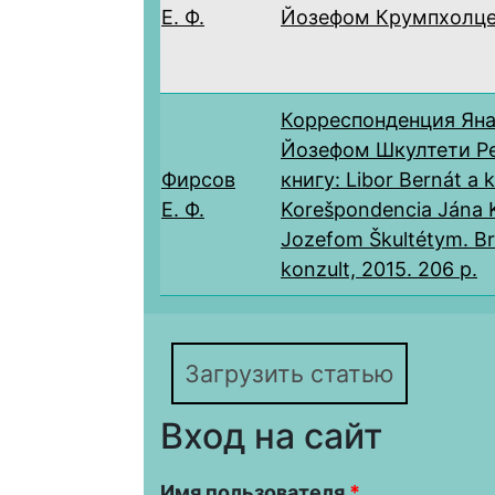
Е. Ф.
Йозефом Крумпхолце
Корреспонденция Яна
Йозефом Шкултети Ре
Фирсов
книгу: Libor Bernát a ko
Е. Ф.
Korešpondencia Jána K
Jozefom Škultétym. Br
konzult, 2015. 206 p.
Загрузить статью
Вход на сайт
Имя пользователя
*