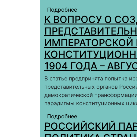
Подробнее
о Прогрессивный блок
К ВОПРОСУ О СО
– феврале 1917 года
ПРЕДСТАВИТЕЛЬН
ИМПЕРАТОРСКОЙ 
КОНСТИТУЦИОННО
1904 ГОДА – АВГУ
В статье предпринята попытка и
представительных органов Росси
демократической трансформации 
парадигмы конституционных цик
Подробнее
о К ВОПРОСУ О СО
РОССИЙСКИЙ ПАР
ВЛАСТИ ИМПЕРАТОРС
КОНСТИТУЦИОННОГО 