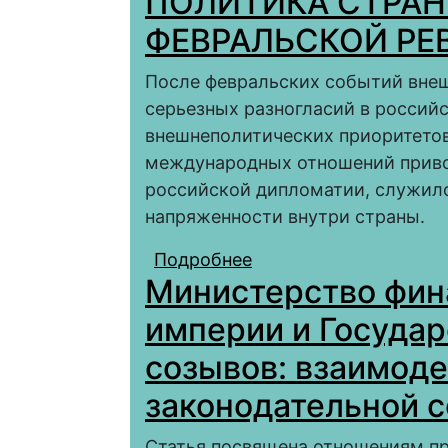
ПОЛИТИКА СТРАН
1905 ГОДА)
ФЕВРАЛЬСКОЙ Р
После февральских событий внеш
серьезных разногласий в россий
внешнеполитических приоритетов,
международных отношений приво
российской дипломатии, служил
напряженности внутри страны.
Подробнее
о РОССИЙСКИЙ ПАР
Министерство фин
ПОСЛЕ ФЕВРАЛЬСК
империи и Государс
созывов: взаимоде
законодательной 
Статья посвящена отношениям пр