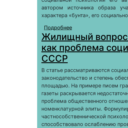
автором источника образа уча
характера «бунта», его социально
Подробнее
о МАЛОИЗУЧЕННЫЕ 
Жилищный вопрос 
«ПУГАЧЁВЩИНЕ»: «
как проблема соци
СССР
В статье рассматриваются соци
законодательство и степень обе
площадью. На примере писем гра
газеты раскрывается недостаточ
проблема общественного отноше
номенклатурной элиты. Формулир
частнособственнической психоло
способствовало ослаблению про