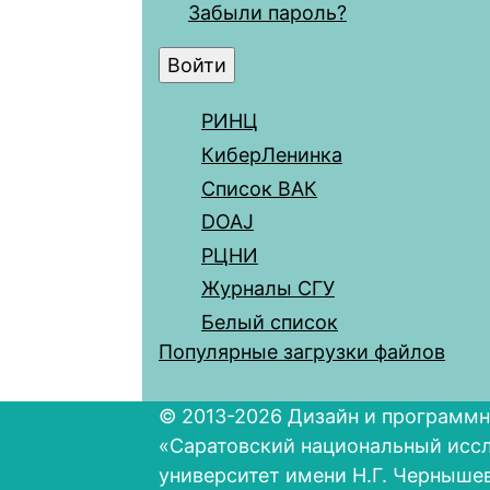
Забыли пароль?
РИНЦ
КиберЛенинка
Список ВАК
DOAJ
РЦНИ
Журналы СГУ
Белый список
Популярные загрузки файлов
© 2013-2026 Дизайн и программн
«Саратовский национальный исс
университет имени Н.Г. Черныше