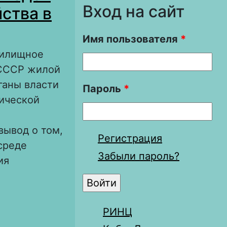
Вход на сайт
ства в
Имя пользователя
*
жилищное
 СССР жилой
ганы власти
Пароль
*
рической
вывод о том,
Регистрация
среде
Забыли пароль?
ия
ак проблема
РИНЦ