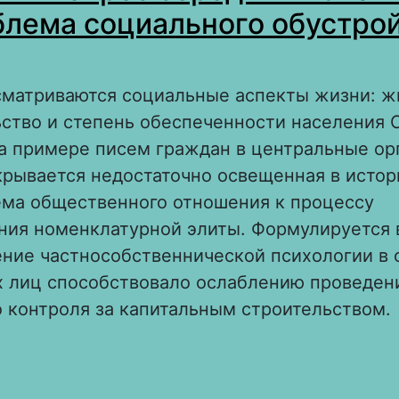
блема социального обустрой
ссматриваются социальные аспекты жизни: 
ьство и степень обеспеченности населения
а примере писем граждан в центральные ор
крывается недостаточно освещенная в исто
ема общественного отношения к процессу
ния номенклатурной элиты. Формулируется 
ение частнособственнической психологии в 
 лиц способствовало ослаблению проведен
 контроля за капитальным строительством.
 Жилищный вопрос середины 1970-х годов к
оциального обустройства в СССР