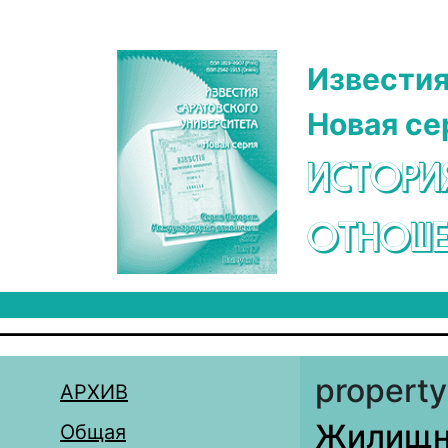
Перейти к основному содержанию
Известия
Новая се
ИСТОРИ
ОТНОШЕ
property
АРХИВ
Жилищны
Общая