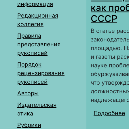
информация
как про
Редакционная
СССР
коллегия
В статье ра
Правила
законодател
представления
площадью. Н
рукописей
и газеты рас
Порядок
науке пробл
рецензирования
обуржуазива
рукописей
что утвержд
должностных
Авторы
надлежащего
Издательская
Подробнее
о
этика
с
Рубрики